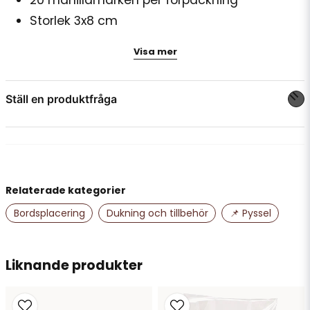
Storlek 3x8 cm
Vikt 220 g
Visa mer
Färg svart
Passar organisering, dekoration och
Ställ en produktfråga
presentinslagning
question
Fråga oss något om denna produkten...
Relaterade kategorier
name
Namn
Bordsplacering
Dukning och tillbehör
📌 Pyssel
email
Liknande produkter
Mejladress