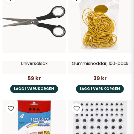
Ja, ni får publicera min fråga
Universalsax
Gummisnoddar, 100-pack
Skicka fråga
59 kr
39 kr
LÄGG I VARUKORGEN
LÄGG I VARUKORGEN