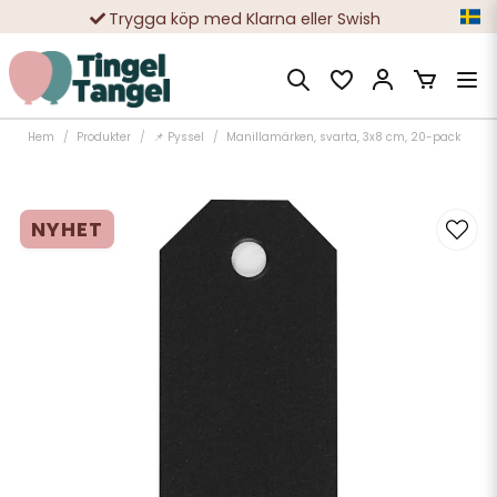
Trygga köp med Klarna eller Swish
10 000-tals nöjda kunder
Hem
Produkter
📌 Pyssel
Manillamärken, svarta, 3x8 cm, 20-pack
NYHET