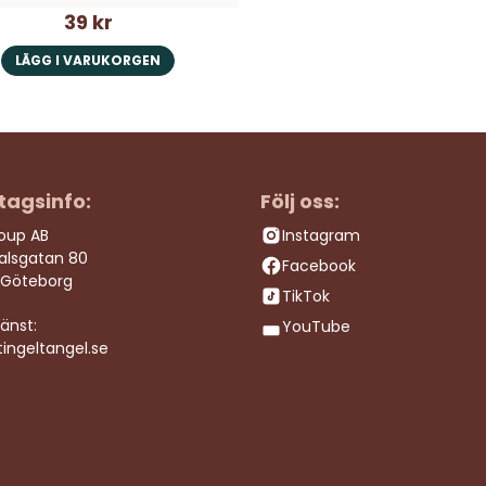
39 kr
LÄGG I VARUKORGEN
tagsinfo:
Följ oss:
roup AB
Instagram
dalsgatan 80
Facebook
 Göteborg
TikTok
änst:
YouTube
ingeltangel.se