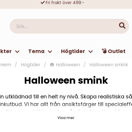
Trygga köp med Klarna eller Swish
10 000-tals nöjda kunder
Sök...
kter
Tema
Högtider
💣 Outlet
Hem
Högtider
🎃 Halloween
Halloween smink
Halloween smink
tklädnad till en helt ny nivå. Skapa realistiska sår, 
bud. Vi har allt från ansiktsfärger till specialef
vill ha en subtil look eller gå all-in för att verkl
Visa mer
nera med våra dräkter och accessoarer för den ful