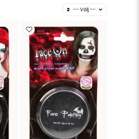
-- Välj --