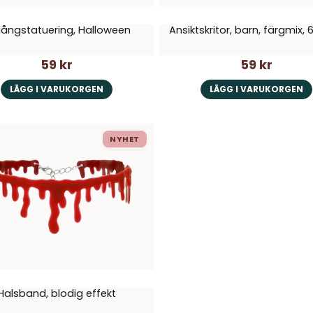
ångstatuering, Halloween
Ansiktskritor, barn, färgmix,
59 kr
59 kr
LÄGG I VARUKORGEN
LÄGG I VARUKORGEN
NYHET
Halsband, blodig effekt