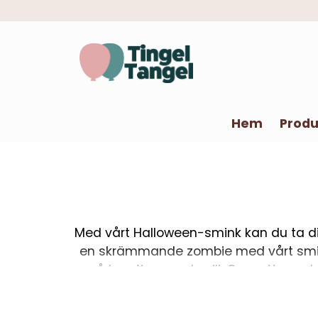
Hem
Produ
Med vårt Halloween-smink kan du ta din u
en skrämmande zombie med vårt sminkut
så kreativ som du vill. Oavsett om du 
passar dina behov. Kombi