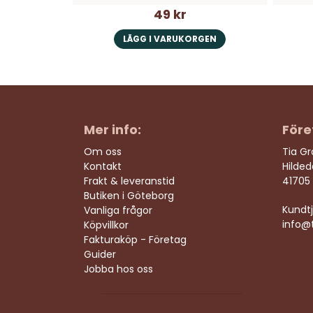
49 kr
LÄGG I VARUKORGEN
Mer info:
Före
Om oss
Tia G
Kontakt
Hilde
Frakt & leveranstid
41705
Butiken i Göteborg
Kundtj
Vanliga frågor
info@t
Köpvillkor
Fakturaköp - Företag
Guider
Jobba hos oss