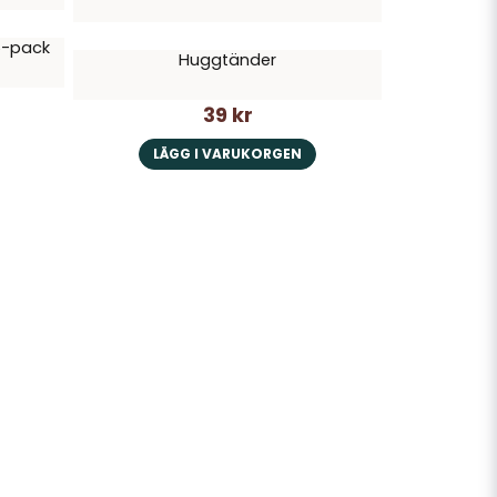
 6-pack
Huggtänder
39 kr
LÄGG I VARUKORGEN