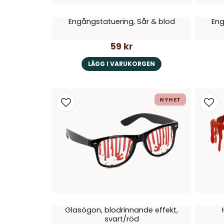
Engångstatuering, Sår & blod
Eng
59 kr
LÄGG I VARUKORGEN
NYHET
Glasögon, blodrinnande effekt,
svart/röd