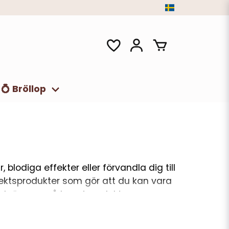
💍 Bröllop
blodiga effekter eller förvandla dig till
fektsprodukter som gör att du kan vara
igen skrämma, så har vi produkterna som
ländade Halloween-looken.