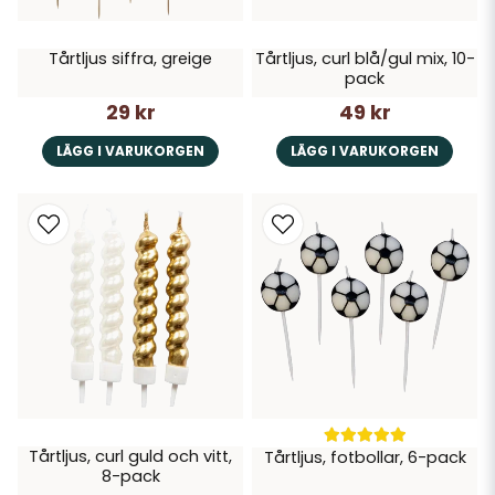
Tårtljus siffra, greige
Tårtljus, curl blå/gul mix, 10-
pack
29 kr
49 kr
LÄGG I VARUKORGEN
LÄGG I VARUKORGEN
Tårtljus, curl guld och vitt,
Tårtljus, fotbollar, 6-pack
8-pack