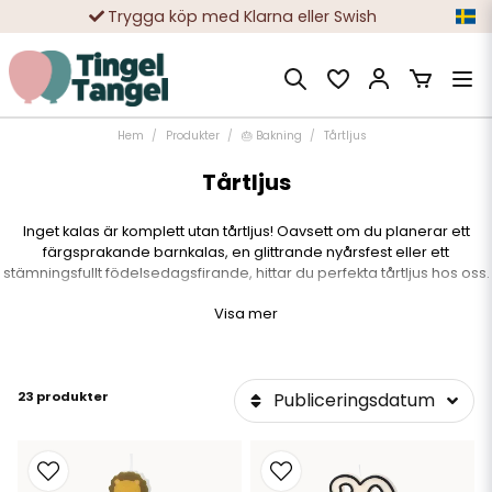
Trygga köp med Klarna eller Swish
10 000-tals nöjda kunder
Hem
Produkter
🎂 Bakning
Tårtljus
Tårtljus
Inget kalas är komplett utan tårtljus! Oavsett om du planerar ett
färgsprakande barnkalas, en glittrande nyårsfest eller ett
stämningsfullt födelsedagsfirande, hittar du perfekta tårtljus hos oss.
På Tingeltangel.se har vi samlat ett brett sortiment av tårtljus som
Visa mer
passar alla tillfällen – från klassiska sifferljus till färgglada
spiralvarianter och gnistrande fontäner.
Hitta rätt tårtljus för ditt firande:
23 produkter
Publiceringsdatum
🎂
Sifferljus
– Perfekta för födelsedagar, jubileum
och speciella milstolpar.
✨
Glittrande fontänljus
– För extra wow-effekt