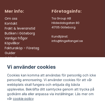
Mer info:
Företagsinfo:
Om oss
Tia Group AB
Hildedalsgatan 80
Kontakt
41705 Göteborg
Frakt & leveranstid
Butiken i Göteborg
Kundtjänst:
Vanliga frågor
info@tingeltangel.se
Köpvillkor
Fakturaköp - Företag
Guider
Jobba hos oss
Vi använder cookies
Följ oss:
Vi levererar:
Instagram
Snabba leveranser
Cookies kan komma att användas för personlig och icke
Trygga köp
personlig annonsering. Vi använder cookies för att vår
Facebook
Fri frakt över 499:-
webbplats skall fungera och erbjuda dig bästa
TikTok
upplevelse. Bekräfta ditt samtycke genom att trycka på
Trevlig kundtjänst
godkänn alla eller anpassa via inställningar. Läs mer om
YouTube
vår
cookie policy