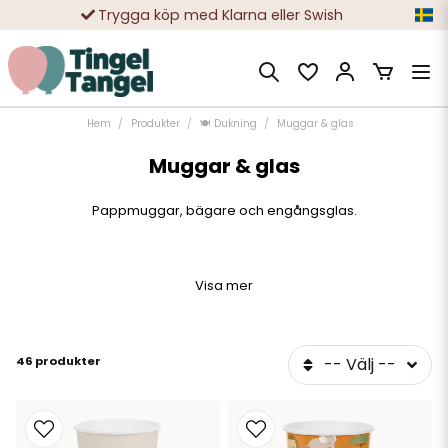
Trygga köp med Klarna eller Swish
10 000-tals nöjda kunder
Hem
Produkter
🍽️ Dukning
Muggar & glas
Muggar & glas
Pappmuggar, bägare och engångsglas.
Visa mer
46 produkter
-- Välj --