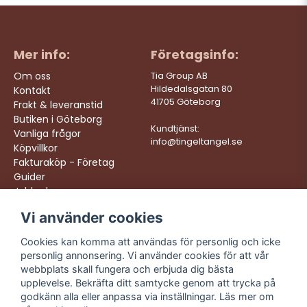
Mer info:
Företagsinfo:
Om oss
Tia Group AB
Hildedalsgatan 80
Kontakt
41705 Göteborg
Frakt & leveranstid
Butiken i Göteborg
Kundtjänst:
Vanliga frågor
info@tingeltangel.se
Köpvillkor
Fakturaköp - Företag
Guider
Jobba hos oss
Vi använder cookies
Följ oss:
Vi levererar:
Instagram
Snabba leveranser
Cookies kan komma att användas för personlig och icke
Trygga köp
personlig annonsering. Vi använder cookies för att vår
Facebook
Fri frakt över 499:-
webbplats skall fungera och erbjuda dig bästa
TikTok
upplevelse. Bekräfta ditt samtycke genom att trycka på
Trevlig kundtjänst
godkänn alla eller anpassa via inställningar. Läs mer om
YouTube