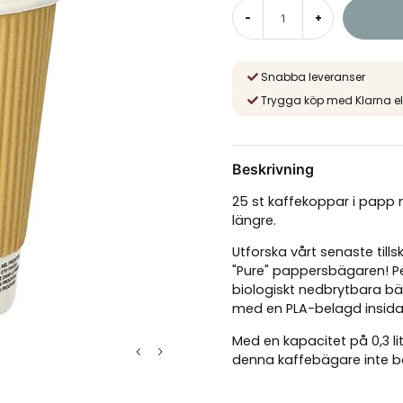
-
+
Snabba leveranser
Trygga köp med Klarna el
Beskrivning
25 st kaffekoppar i papp
längre.
Utforska vårt senaste till
"Pure" pappersbägaren! Pe
biologiskt nedbrytbara bäg
med en PLA-belagd insida, 
Med en kapacitet på 0,3 li
denna kaffebägare inte b
look med sina ripple-effek
att hålla din dryck varm lä