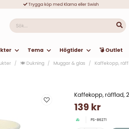
Trygga köp med Klarna eller Swish
10 000-tals nöjda kunder
Sök...
kter
Tema
Högtider
💣 Outlet
ukter
🍽️ Dukning
Muggar & glas
Kaffekopp, räf
Kaffekopp, räfflad,
139 kr
PS-86271