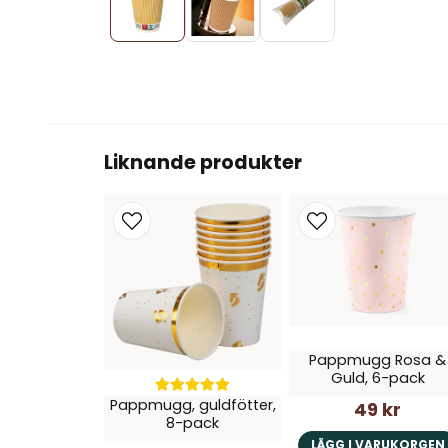
Liknande produkter
Pappmugg Rosa &
Guld, 6-pack
Pappmugg, guldfötter,
49 kr
8-pack
LÄGG I VARUKORGEN