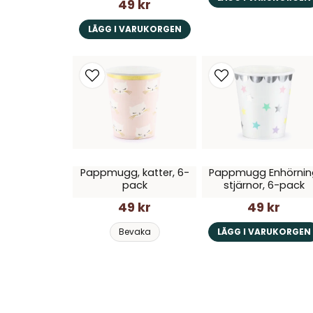
49 kr
LÄGG I VARUKORGEN
Pappmugg, katter, 6-
Pappmugg Enhörnin
pack
stjärnor, 6-pack
49 kr
49 kr
Bevaka
LÄGG I VARUKORGEN