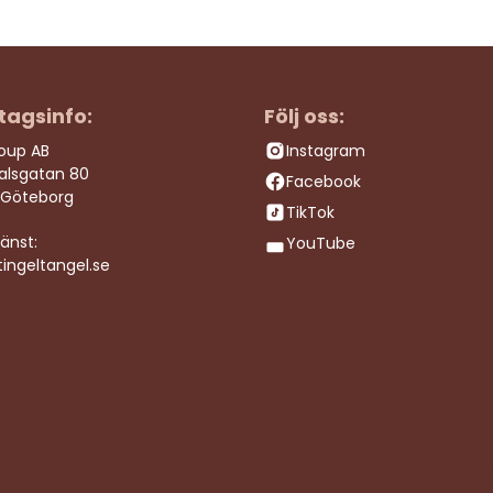
tagsinfo:
Följ oss:
roup AB
Instagram
dalsgatan 80
Facebook
 Göteborg
TikTok
änst:
YouTube
ingeltangel.se