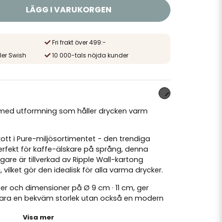
LÄGG I VARUKORGEN
Fri frakt över 499:-
ler Swish
10 000-tals nöjda kunder
 med utformning som håller drycken varm
skott i Pure-miljösortimentet - den trendiga
rfekt för kaffe-älskare på språng, denna
are är tillverkad av Ripple Wall-kartong
vilket gör den idealisk för alla varma drycker.
ter och dimensioner på Ø 9 cm · 11 cm, ger
ara en bekväm storlek utan också en modern
ter på utstidan. Den är särskilt utformad för
Visa mer
ngre.