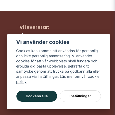
Vi levererar:
Snabba leveranser
Trygga köp
Vi använder cookies
Fri frakt över 499:-
Cookies kan komma att användas för personlig
Trevlig kundtjänst
och icke personlig annonsering. Vi använder
cookies för att vår webbplats skall fungera och
erbjuda dig bästa upplevelse. Bekräfta ditt
samtycke genom att trycka på godkänn alla eller
anpassa via inställningar. Läs mer om vår
cookie
policy
Godkänn alla
Inställningar