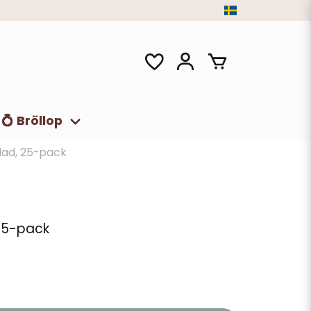
💍 Bröllop
flad, 25-pack
 25-pack