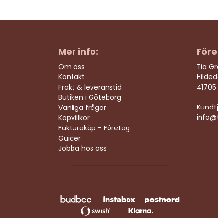
Mer info:
Före
Om oss
Tia G
Kontakt
Hilde
Frakt & leveranstid
41705
Butiken i Göteborg
Kundtj
Vanliga frågor
info@t
Köpvillkor
Fakturaköp - Företag
Guider
Jobba hos oss