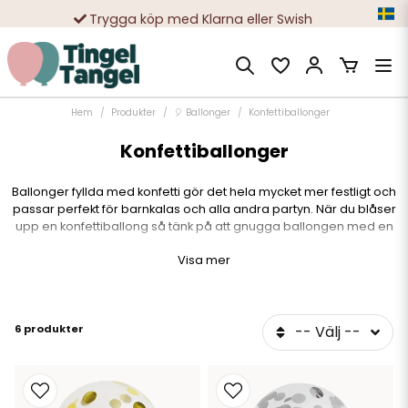
Trygga köp med Klarna eller Swish
10 000-tals nöjda kunder
Hem
Produkter
🎈 Ballonger
Konfettiballonger
Konfettiballonger
Ballonger fyllda med konfetti gör det hela mycket mer festligt och
passar perfekt för barnkalas och alla andra partyn. När du blåser
upp en konfettiballong så tänk på att gnugga ballongen med en
handduk så att själva konfettin sprider sig jämt i ballongen. Dom
Visa mer
flesta av våra konfettiballonger är redan fyllda med konfetti och gör
det enkelt att blåsa upp. Se utbudet av ballonger fyllda med konfetti i
guld, silver och olika färger. Allt för en riktigt bra fest!
6 produkter
-- Välj --