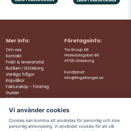
LÄGG I VARUKORGEN
Mer info:
Företagsinfo:
Om oss
Tia Group AB
Hildedalsgatan 80
Kontakt
41705 Göteborg
Frakt & leveranstid
Butiken i Göteborg
Kundtjänst:
Vanliga frågor
info@tingeltangel.se
Köpvillkor
Fakturaköp - Företag
Guider
Jobba hos oss
Vi använder cookies
Följ oss:
Vi levererar:
Instagram
Snabba leveranser
Cookies kan komma att användas för personlig och icke
Trygga köp
personlig annonsering. Vi använder cookies för att vår
Facebook