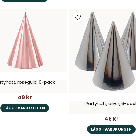
rtyhatt, roséguld, 6-pack
49 kr
Partyhatt, silver, 6-pac
LÄGG I VARUKORGEN
49 kr
LÄGG I VARUKORGEN