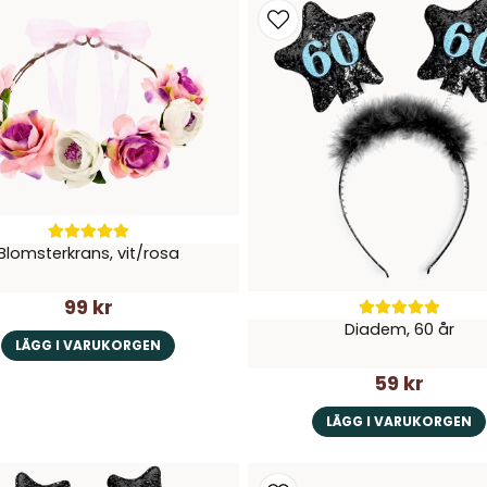
Blomsterkrans, vit/rosa
99 kr
Diadem, 60 år
LÄGG I VARUKORGEN
59 kr
LÄGG I VARUKORGEN