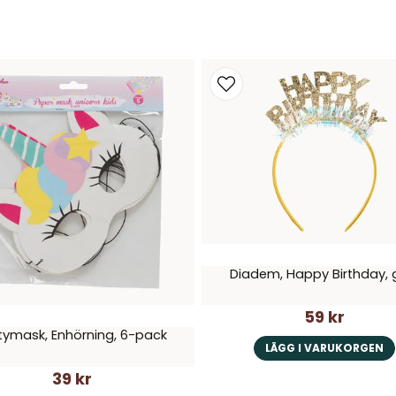
Diadem, Happy Birthday, 
59 kr
tymask, Enhörning, 6-pack
LÄGG I VARUKORGEN
39 kr