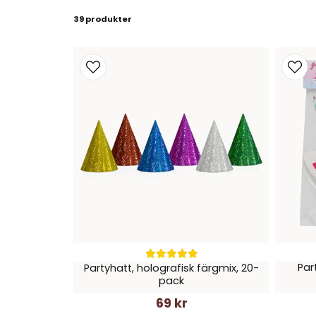
39 produkter
Par
Partyhatt, holografisk färgmix, 20-
pack
69 kr