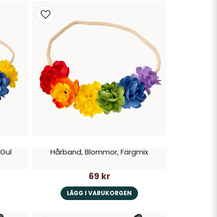
 Gul
Hårband, Blommor, Färgmix
69 kr
LÄGG I VARUKORGEN