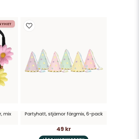
NYHET
, mix
Partyhatt, stjärnor färgmix, 6-pack
49 kr