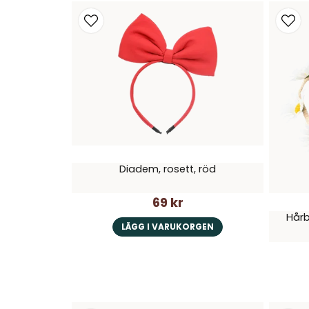
Diadem, rosett, röd
69 kr
Hårb
LÄGG I VARUKORGEN