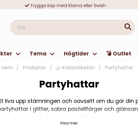
Trygga köp med Klarna eller Swish
10 000-tals nöjda kunder
Sök...
kter
Tema
Högtider
💣 Outlet
Hem
Produkter
🤹 Kalastillbehör
Partyhattar
Partyhattar
tt liva upp stämningen och oavsett om du gör din par
partyhattar i glitter, sobra pastellfärger och gläns
barnkalas och party för vuxna.
Visa mer