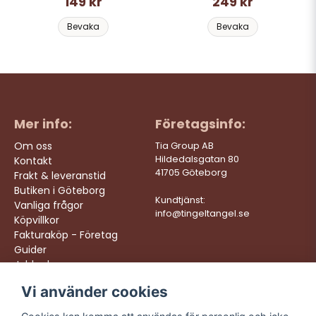
149 kr
249 kr
Bevaka
Bevaka
Mer info:
Företagsinfo:
Om oss
Tia Group AB
Hildedalsgatan 80
Kontakt
41705 Göteborg
Frakt & leveranstid
Butiken i Göteborg
Kundtjänst:
Vanliga frågor
info@tingeltangel.se
Köpvillkor
Fakturaköp - Företag
Guider
Jobba hos oss
Vi använder cookies
Följ oss:
Vi levererar:
Instagram
Snabba leveranser