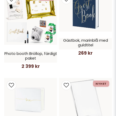
Gästbok, marinblå med
guldtitel
269 kr
Photo booth Bröllop, färdigt
paket
2 399 kr
NYHET