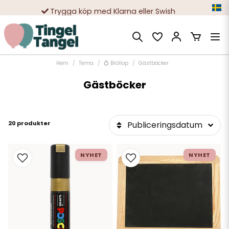
Trygga köp med Klarna eller Swish
10 000-tals nöjda kunder
Hem
Tema
💍 Bröllop
Gästböcker
Gästböcker
20 produkter
Publiceringsdatum
NYHET
NYHET