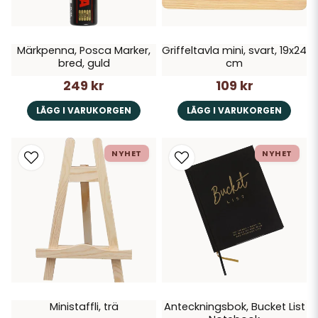
Märkpenna, Posca Marker,
Griffeltavla mini, svart, 19x24
bred, guld
cm
249 kr
109 kr
LÄGG I VARUKORGEN
LÄGG I VARUKORGEN
NYHET
NYHET
Ministaffli, trä
Anteckningsbok, Bucket List