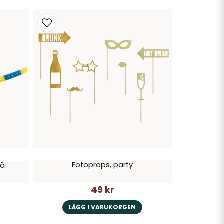
Fotoprops, party
lå
49 kr
LÄGG I VARUKORGEN