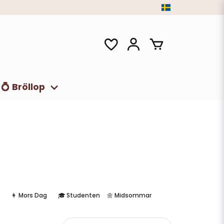
💍 Bröllop
👩 Mors Dag
🎓 Studenten
🌼 Midsommar