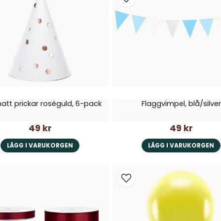
hatt prickar roséguld, 6-pack
Flaggvimpel, blå/silver
49 kr
49 kr
LÄGG I VARUKORGEN
LÄGG I VARUKORGEN