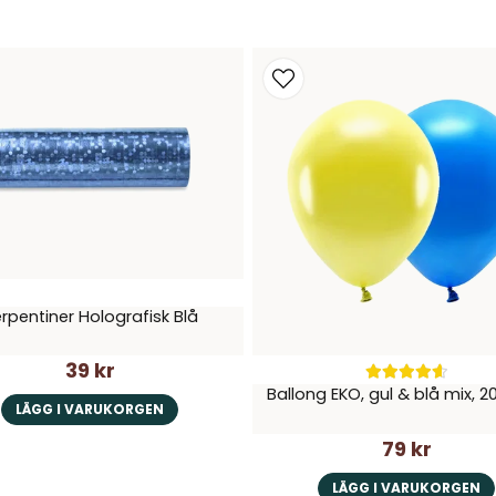
rpentiner Holografisk Blå
39 kr
Ballong EKO, gul & blå mix, 
LÄGG I VARUKORGEN
79 kr
LÄGG I VARUKORGEN