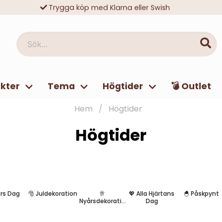
Trygga köp med Klarna eller Swish
10 000-tals nöjda kunder
Sök...
kter
Tema
Högtider
💣 Outlet
Hem
Högtider
Högtider
ars Dag
🎅 Juldekoration
🥂
💖 Alla Hjärtans
🐣 Påskpynt
Nyårsdekoratio
Dag
n