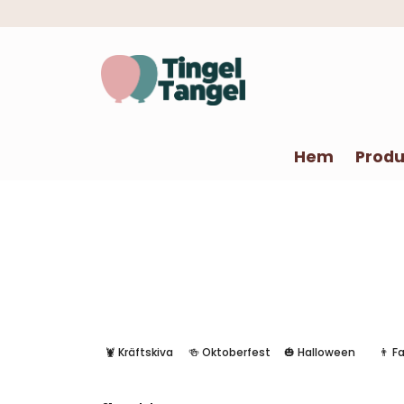
Hem
Produ
🦞 Kräftskiva
🍻 Oktoberfest
🎃 Halloween
👨 F