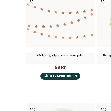
Girlang, stjärnor, roséguld
Papp
59 kr
LÄGG I VARUKORGEN