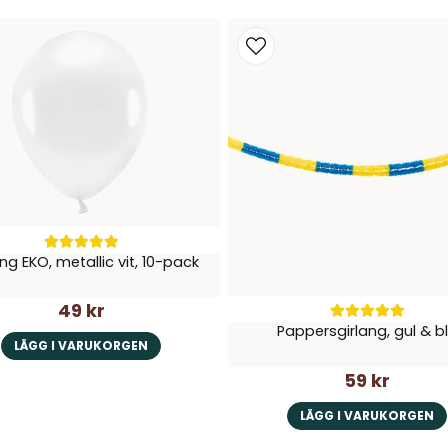
ng EKO, metallic vit, 10-pack
49 kr
Pappersgirlang, gul & b
LÄGG I VARUKORGEN
59 kr
LÄGG I VARUKORGEN