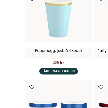
Pappmugg, ljusblå, 6-pack
Party
49 kr
LÄGG I VARUKORGEN