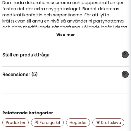
Dom röda dekorationssnurrorna och papperskräftan ger
festen det där extra snygga inslaget. Bordet dekoreras
med kräftkonfettin och serpentinerna. För att lyfta
kräftskivan till ännu en nivå så använder ni partyhattarna
och dom medföljande sånghäftena. Följande ingår i detta
kräftskiva paket:
Visa mer
1 st flaggvimpel på 3,6 meter med kräftmotiv
1 st pappersgirlang med kräftor i rött, 3,6
Ställ en produktfråga
meter lång
question
1 st Honeycomb, papperskräfta i rött på 28 x
Fråga oss något om denna produkten...
Recensioner (5)
19 cm
1 st månlykta i klassiskt kräftkalastema på
Helen
42 cm
för 11 månader sedan
name
Namn
3 st röda dekorationssnurror i papper på 20,
Anonym
25 & 30 cm
Relaterade kategorier
för 11 månader sedan
1 st förpackning konfetti med kräftor i
Produkter
🎁 Färdiga kit
Högtider
🦞 Kräftskiva
email
Mejladress
Susann Kristina
metallic röd