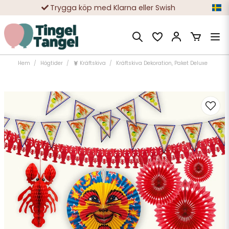
Trygga köp med Klarna eller Swish
10 000-tals nöjda kunder
Hem
Högtider
🦞 Kräftskiva
Kräftskiva Dekoration, Paket Deluxe