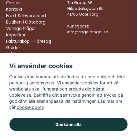
Om oss
Tia Group AB
Hildedalsgatan 80
Kontakt
41705 Göteborg
Frakt & leveranstid
Butiken i Göteborg
Kundtjänst:
Vanliga frågor
info@tingeltangel.se
Köpvillkor
Fakturaköp - Företag
Guider
Jobba hos oss
Vi använder cookies
Följ oss:
Vi levererar:
Instagram
Snabba leveranser
Cookies kan komma att användas för personlig och icke
Trygga köp
personlig annonsering. Vi använder cookies för att vår
Facebook
Fri frakt över 499:-
webbplats skall fungera och erbjuda dig bästa
TikTok
upplevelse. Bekräfta ditt samtycke genom att trycka på
Trevlig kundtjänst
godkänn alla eller anpassa via inställningar. Läs mer om
YouTube
vår
cookie policy
Godkänn alla