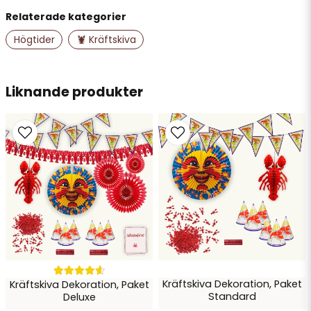
Relaterade kategorier
name
Namn
Högtider
🦞 Kräftskiva
email
Liknande produkter
Mejladress
Ja, ni får publicera min fråga
Kräftskiva Dekoration, Paket
Kräftskiva Dekoration, Paket
Skicka fråga
Standard
Deluxe