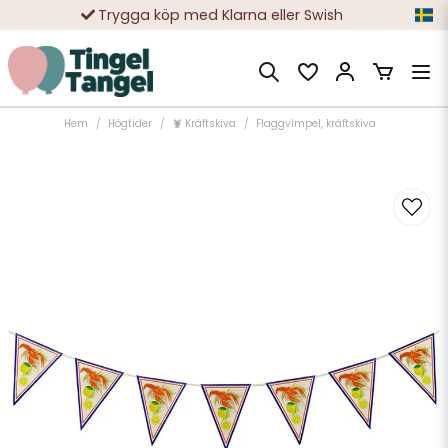
Trygga köp med Klarna eller Swish
10 000-tals nöjda kunder
Hem
Högtider
🦞 Kräftskiva
Flaggvimpel, kräftskiva