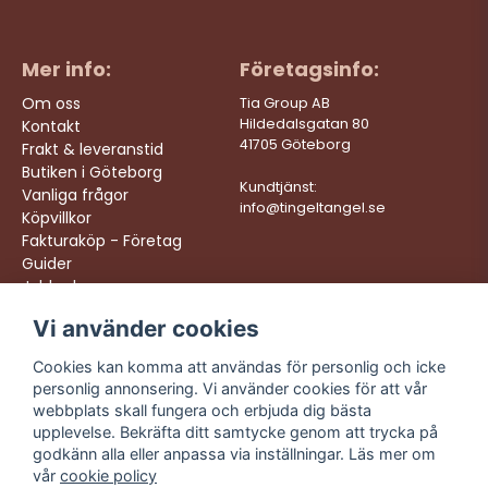
Mer info:
Företagsinfo:
Om oss
Tia Group AB
Hildedalsgatan 80
Kontakt
41705 Göteborg
Frakt & leveranstid
Butiken i Göteborg
Kundtjänst:
Vanliga frågor
info@tingeltangel.se
Köpvillkor
Fakturaköp - Företag
Guider
Jobba hos oss
Vi använder cookies
Följ oss:
Vi levererar:
Instagram
Snabba leveranser
Cookies kan komma att användas för personlig och icke
Trygga köp
personlig annonsering. Vi använder cookies för att vår
Facebook
Fri frakt över 499:-
webbplats skall fungera och erbjuda dig bästa
TikTok
upplevelse. Bekräfta ditt samtycke genom att trycka på
Trevlig kundtjänst
godkänn alla eller anpassa via inställningar. Läs mer om
YouTube
vår
cookie policy