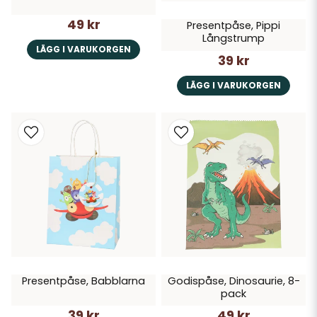
49 kr
Presentpåse, Pippi
Långstrump
LÄGG I VARUKORGEN
39 kr
LÄGG I VARUKORGEN
Presentpåse, Babblarna
Godispåse, Dinosaurie, 8-
pack
39 kr
49 kr