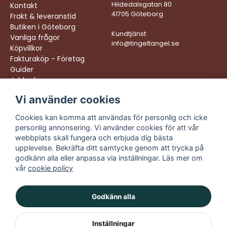
Hildedalsgatan 80
Kontakt
41705 Göteborg
Frakt & leveranstid
Butiken i Göteborg
Kundtjänst:
Vanliga frågor
info@tingeltangel.se
Köpvillkor
Fakturaköp - Företag
Guider
Jobba hos oss
Vi använder cookies
Följ oss:
Vi levererar:
Instagram
Snabba leveranser
Cookies kan komma att användas för personlig och icke
Trygga köp
personlig annonsering. Vi använder cookies för att vår
Facebook
Fri frakt över 499:-
webbplats skall fungera och erbjuda dig bästa
TikTok
upplevelse. Bekräfta ditt samtycke genom att trycka på
Trevlig kundtjänst
godkänn alla eller anpassa via inställningar. Läs mer om
YouTube
vår
cookie policy
Godkänn alla
Inställningar