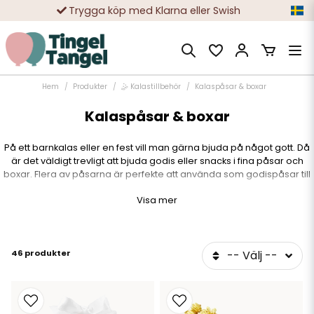
Trygga köp med Klarna eller Swish
10 000-tals nöjda kunder
Hem
Produkter
🤹 Kalastillbehör
Kalaspåsar & boxar
Kalaspåsar & boxar
På ett barnkalas eller en fest vill man gärna bjuda på något gott. Då
är det väldigt trevligt att bjuda godis eller snacks i fina påsar och
boxar. Flera av påsarna är perfekte att använda som godispåsar till
fiskdamm. Eller varför inte lämna en lite gåva till kalasgästerna?
Visa mer
46 produkter
-- Välj --