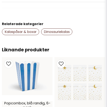
question
Fråga oss något om denna produkten...
Relaterade kategorier
name
Namn
Kalaspåsar & boxar
Dinosauriekalas
email
Liknande produkter
Mejladress
Ja, ni får publicera min fråga
Popcornbox, blå randig, 6-