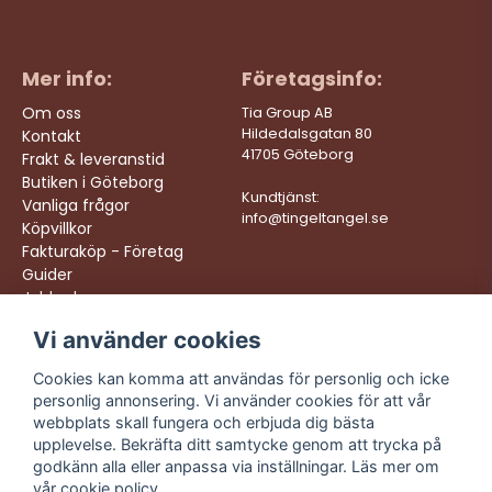
Mer info:
Företagsinfo:
Om oss
Tia Group AB
Hildedalsgatan 80
Kontakt
41705 Göteborg
Frakt & leveranstid
Butiken i Göteborg
Kundtjänst:
Vanliga frågor
info@tingeltangel.se
Köpvillkor
Fakturaköp - Företag
Guider
Jobba hos oss
Vi använder cookies
Följ oss:
Vi levererar:
Instagram
Snabba leveranser
Cookies kan komma att användas för personlig och icke
Trygga köp
personlig annonsering. Vi använder cookies för att vår
Facebook
Fri frakt över 499:-
webbplats skall fungera och erbjuda dig bästa
TikTok
upplevelse. Bekräfta ditt samtycke genom att trycka på
Trevlig kundtjänst
godkänn alla eller anpassa via inställningar. Läs mer om
YouTube
vår
cookie policy