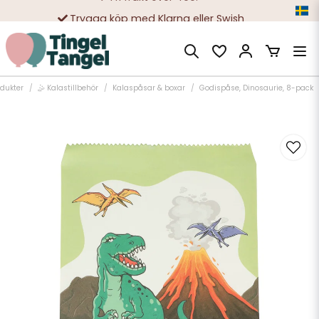
Trygga köp med Klarna eller Swish
10 000-tals nöjda kunder
odukter
🤹 Kalastillbehör
Kalaspåsar & boxar
Godispåse, Dinosaurie, 8-pack