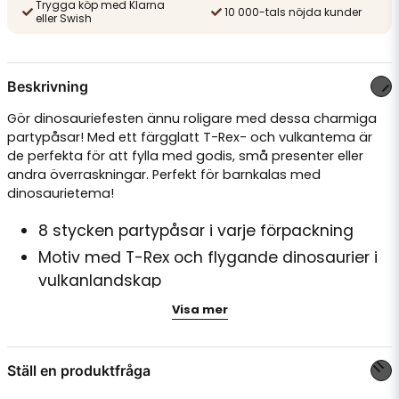
Trygga köp med Klarna
10 000-tals nöjda kunder
eller Swish
Beskrivning
Gör dinosauriefesten ännu roligare med dessa charmiga
partypåsar! Med ett färgglatt T-Rex- och vulkantema är
de perfekta för att fylla med godis, små presenter eller
andra överraskningar. Perfekt för barnkalas med
dinosaurietema!
8 stycken partypåsar i varje förpackning
Motiv med T-Rex och flygande dinosaurier i
vulkanlandskap
Tillverkade av papper
Visa mer
Enkelt att fylla och stänga
Ställ en produktfråga
Skapa en magisk stämning och låt barnen dyka in i
dinosauriernas värld