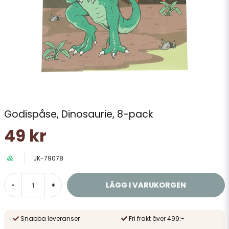
Godispåse, Dinosaurie, 8-pack
49 kr
JK-79078
LÄGG I VARUKORGEN
-
+
Snabba leveranser
Fri frakt över 499:-