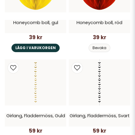
Honeycomb boll, gul
Honeycomb boll, röd
39 kr
39 kr
LÄGG I VARUKORGEN
Bevaka
Girlang, Fladdermöss, Guld
Girlang, Fladdermöss, Svart
59 kr
59 kr