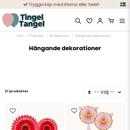
Trygga köp med Klarna eller Swish
10 000-tals nöjda kunder
Hem
Produkter
💟 Dekoration
Hängande dekorationer
Hängande dekorationer
27 produkter
-- Välj --