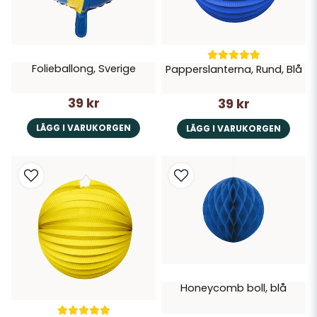
Folieballong, Sverige
Papperslanterna, Rund, Blå
39 kr
39 kr
LÄGG I VARUKORGEN
LÄGG I VARUKORGEN
Honeycomb boll, blå