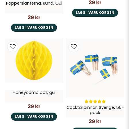
39 kr
Papperslanterna, Rund, Gul
LÄGG I VARUKORGEN
39 kr
LÄGG I VARUKORGEN
Honeycomb boll, gul
39 kr
Cocktailpinnar, Sverige, 50-
pack
LÄGG I VARUKORGEN
39 kr