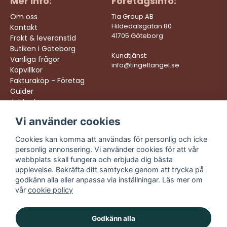
Mer info:
Företagsinfo:
Om oss
Tia Group AB
Hildedalsgatan 80
Kontakt
41705 Göteborg
Frakt & leveranstid
Butiken i Göteborg
Kundtjänst:
Vanliga frågor
info@tingeltangel.se
Köpvillkor
Fakturaköp - Företag
Guider
Jobba hos oss
Vi använder cookies
Följ oss:
Vi levererar:
Instagram
Snabba leveranser
Cookies kan komma att användas för personlig och icke
Trygga köp
personlig annonsering. Vi använder cookies för att vår
Facebook
Fri frakt över 499:-
webbplats skall fungera och erbjuda dig bästa
TikTok
upplevelse. Bekräfta ditt samtycke genom att trycka på
Trevlig kundtjänst
godkänn alla eller anpassa via inställningar. Läs mer om
YouTube
vår
cookie policy
Godkänn alla