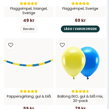
Flaggvimpel, triangel,
Flaggvimpel, Sverige
Sverige
49 kr
69 kr
Bevaka
LÄGG I VARUKORGEN
Pappersgirlang, gul & blå
Ballong EKO, gul & blå mix,
20-pack
59 kr
79 kr