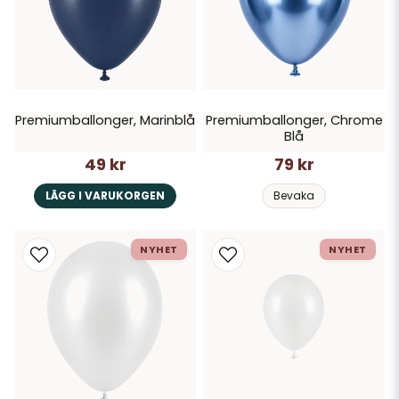
Premiumballonger, Marinblå
Premiumballonger, Chrome
Blå
49 kr
79 kr
LÄGG I VARUKORGEN
Bevaka
NYHET
NYHET