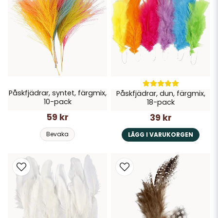
Påskfjädrar, syntet, färgmix,
Påskfjädrar, dun, färgmix,
10-pack
18-pack
59 kr
39 kr
Bevaka
LÄGG I VARUKORGEN