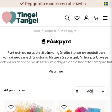
Trygga köp med Klarna eller Swish
10 000-tals nöjda kunder
Hem
Högtider
🐣 Påskpynt
🐣 Påskpynt
Pynt och dekoration till påsken går ofta i toner av pastell och
kombineras med färgstarka färger så som gult. Vi har pynt, pyssel
och dekoration för påskfesten, middagen och allmänt för att göra fint
i hemmet. Om ni har barn hemma kan vi rekommendera att sätta
Visa mer
upp en lite dörr på väggen där
Påskharen
kan flytta in, kolla in våra
färdiga kit. Påsken består annars ofta av pyssel och godis. Att måla
påskägg är alltid uppskattat och att dekorera med härliga fjädrar
och kycklingar livar upp där hemma.
46 produkter
-- Välj --