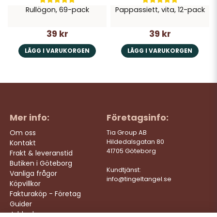
Rullögon, 69-pack
Pappassiett, vita, 12-pack
39 kr
39 kr
LÄGG I VARUKORGEN
LÄGG I VARUKORGEN
Mer info:
Företagsinfo:
Om oss
Tia Group AB
Hildedalsgatan 80
Kontakt
41705 Göteborg
Frakt & leveranstid
Butiken i Göteborg
Kundtjänst:
Vanliga frågor
info@tingeltangel.se
Köpvillkor
Fakturaköp - Företag
Guider
Jobba hos oss