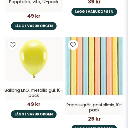
39 kr
Papptallrik, vita, 12-pack
LÄGG I VARUKORGEN
49 kr
LÄGG I VARUKORGEN
Ballong EKO, metallic gul, 10-
pack
49 kr
Pappsugrör, pastellmix, 10-
pack
LÄGG I VARUKORGEN
29 kr