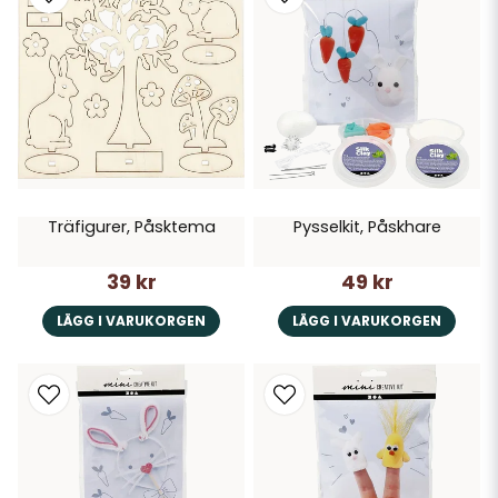
Träfigurer, Påsktema
Pysselkit, Påskhare
39 kr
49 kr
LÄGG I VARUKORGEN
LÄGG I VARUKORGEN