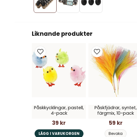
Liknande produkter
Påskkycklingar, pastell,
Påskfjädrar, syntet,
4-pack
färgmix, 10-pack
39 kr
59 kr
LÄGG I VARUKORGEN
Bevaka