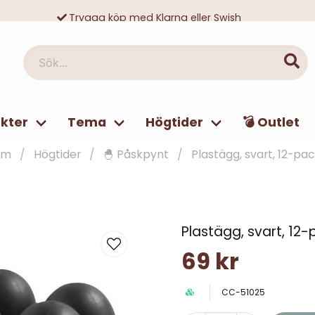
Trygga köp med Klarna eller Swish
10 000-tals nöjda kunder
Sök...
kter
Tema
Högtider
💣 Outlet
em
Högtider
🐣 Påskpynt
Plastägg, svart, 12-pa
Plastägg, svart, 12
69 kr
CC-51025