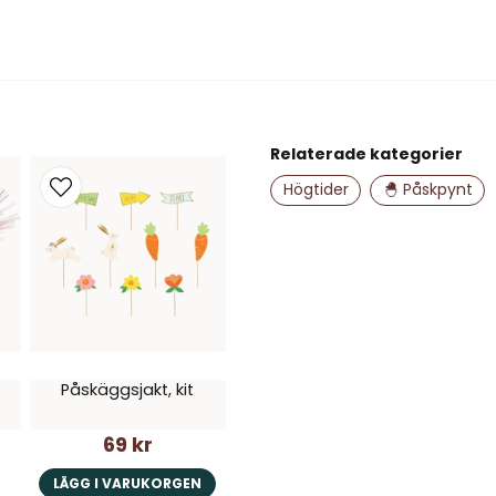
name
Namn
Relaterade kategorier
Ja, ni får publice
Högtider
🐣 Påskpynt
Påskäggsjakt, kit
69 kr
LÄGG I VARUKORGEN