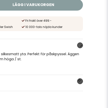
LÄGG I VARUKORGEN
Fri frakt över 499:-
ler Swish
10 000-tals nöjda kunder
silkesmatt yta. Perfekt för påskpyssel. Äggen
m höga / st.
nna produkten...