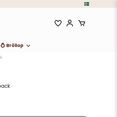
💍 Bröllop
ck
-pack