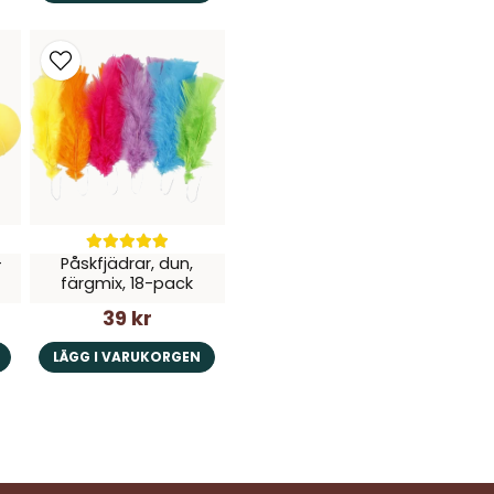
-
Påskfjädrar, dun,
färgmix, 18-pack
39 kr
LÄGG I VARUKORGEN