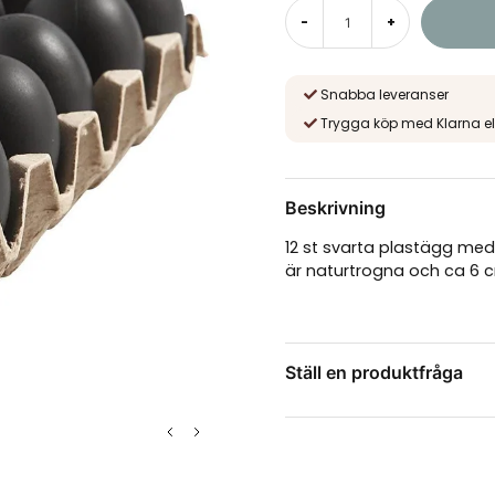
-
+
Snabba leveranser
Trygga köp med Klarna el
Beskrivning
12 st svarta plastägg med 
är naturtrogna och ca 6 c
Ställ en produktfråga
question
Fråga oss något om de