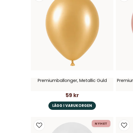
Premiumballonger, Metallic Guld
Premiu
59 kr
LÄGG I VARUKORGEN
NYHET