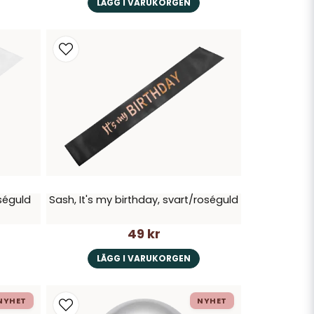
LÄGG I VARUKORGEN
oséguld
Sash, It's my birthday, svart/roséguld
49 kr
LÄGG I VARUKORGEN
NYHET
NYHET