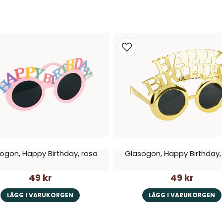
 du räkna med att hitta allt du behöver hos oss för
 60-årsdag, och det beror mycket på den som fyller 
roliga aktiviteter som kan passa bra på en 60-års f
som relaterar till den som fyller år. Till exempel
 stor dansälskare, eller en kväll med karaoke om de gi
ll exempel en magiker eller en liveband. Det kan bid
gästerna att skratta.
tiviteter under dagen. Det kan vara allt från en qui
olika lekar och spel.
ögon, Happy Birthday, rosa
Glasögon, Happy Birthday,
skapa en fotobooth med roliga tillbehör som hattar, p
49 kr
49 kr
minne för gästerna och en kul aktivitet under festen
LÄGG I VARUKORGEN
LÄGG I VARUKORGEN
mla favoriter och nya filmer. Servera lite popcorn
stämning med tända ljus och mysiga plädar.