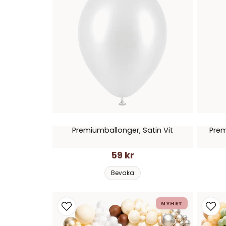
Premiumballonger, Satin Vit
Prem
59 kr
Bevaka
NYHET