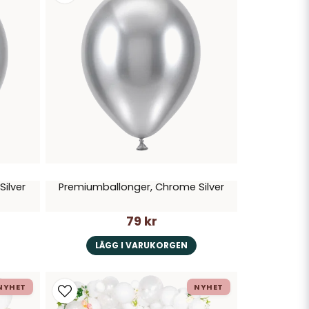
Silver
Premiumballonger, Chrome Silver
79 kr
LÄGG I VARUKORGEN
NYHET
NYHET