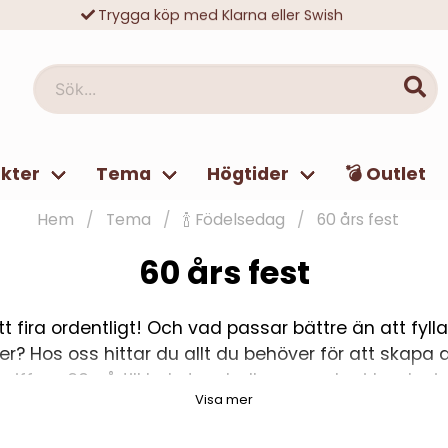
Trygga köp med Klarna eller Swish
10 000-tals nöjda kunder
Sök...
kter
Tema
Högtider
💣 Outlet
Hem
Tema
🍾 Födelsedag
60 års fest
60 års fest
att fira ordentligt! Och vad passar bättre än att f
er? Hos oss hittar du allt du behöver för att skapa
siffran 60 på till bokstavsballonger och girlander i 
Visa mer
, servetter och tårtdekorationer, så du kan fira din s