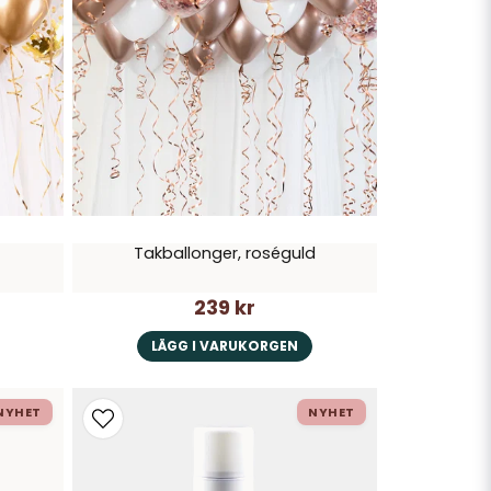
Takballonger, roséguld
239 kr
LÄGG I VARUKORGEN
NYHET
NYHET