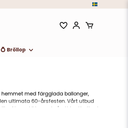
💍 Bröllop
ylla hemmet med färgglada ballonger,
 den ultimata 60-årsfesten. Vårt utbud
olika färger. Vi har också ett brett utbud
tore dag på stilfullt vis.