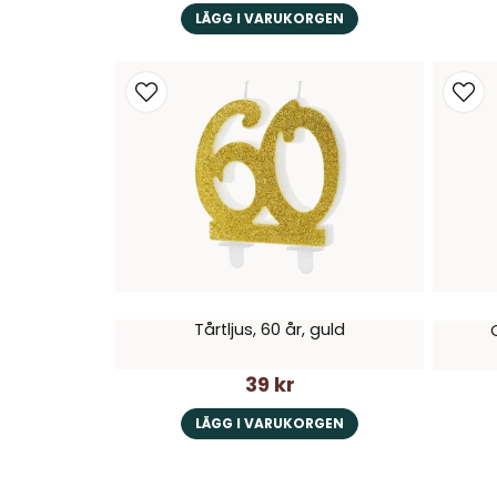
LÄGG I VARUKORGEN
Oavsett vilka aktiviteter du väljer at
Tårtljus, 60 år, guld
39 kr
LÄGG I VARUKORGEN