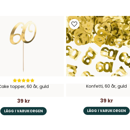
t inkludera på festen, är det viktigaste att det blir 
och att alla har roligt tillsammans..
Konfetti, 60 år, guld
Cake topper, 60 år, guld
39 kr
39 kr
LÄGG I VARUKORGEN
LÄGG I VARUKORGEN