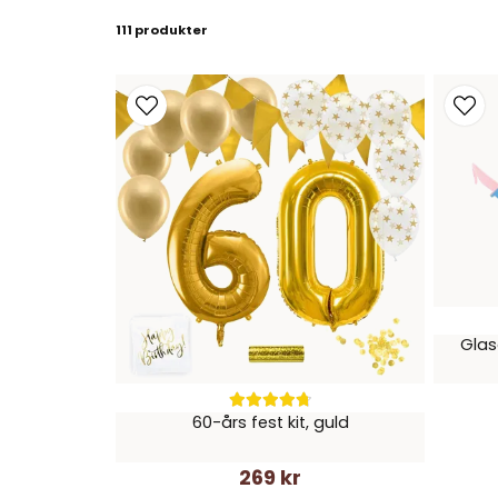
Oavsett hur du väljer att fira, kan
111 produkter
Det finns många olika sätt att fira sin
på 
Organisera en temafest med ett tema 
fyller år är en
Bjud in någon form av underhållning, ti
Skapa en 60-årskryssning med olika ak
Glas
Bjud in en professionell fotograf och 
60-års fest kit, guld
Ordna en filmkväll med en mix av ga
269 kr