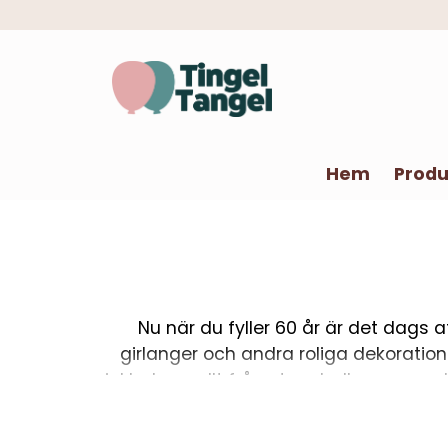
Hem
Produ
Nu när du fyller 60 år är det dags 
girlanger och andra roliga dekoration
inkluderar allt från stora ballonger med 
av tillbehör som tårtpynt