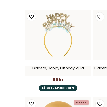
Diadem, Happy Birthday, guld
Diadem,
59 kr
LÄGG I VARUKORGEN
NYHET