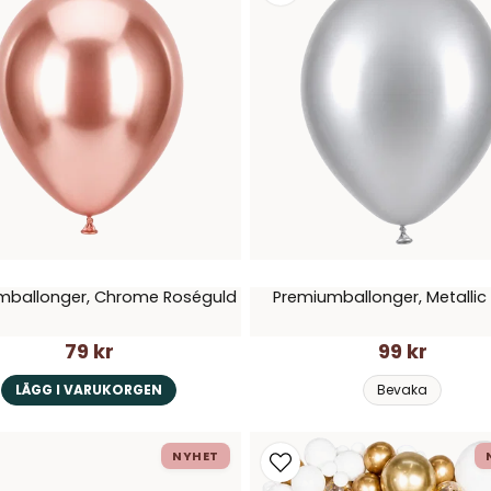
mballonger, Chrome Roséguld
Premiumballonger, Metallic 
79 kr
99 kr
LÄGG I VARUKORGEN
Bevaka
NYHET