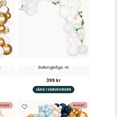
t
Ballongbåge, vit
399 kr
LÄGG I VARUKORGEN
NYHET
NYHET