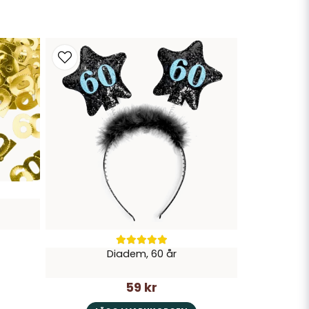
en minnesvärd dag för den som fyller år
Diadem, 60 år
59 kr