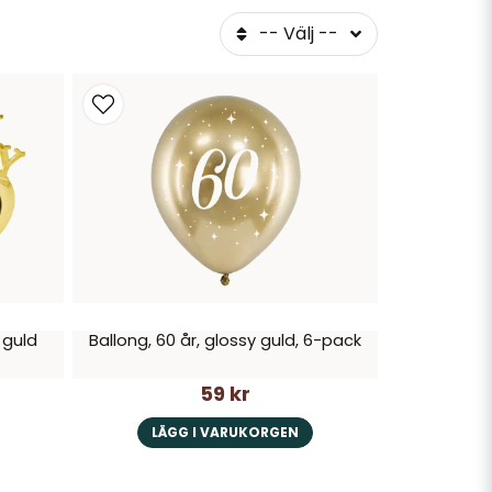
 att göra din 60-årsfest minnesvärd.
-- Välj --
år och vad de gillar. Här är några idéer
est:
 kan det vara en discofest om den som
llar att sjunga.
ra till att skapa en feststämning och få
z med frågor om den som fyller år till
 guld
Ballong, 60 år, glossy guld, 6-pack
eruker och glasögon. Det blir ett rolig
59 kr
.
LÄGG I VARUKORGEN
 och andra snacks och skapa en mysig