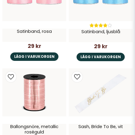
Satinband, rosa
Satinband, ljusblå
29 kr
29 kr
LÄGG I VARUKORGEN
LÄGG I VARUKORGEN
Ballongsnöre, metallic
Sash, Bride To Be, vit
roséguld