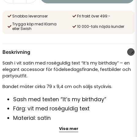
Snabba leveranser
Fri frakt över 499:-
Trygga köp med Klarna
10 000-tals nöjda kunder
eller Swish
Beskrivning
Sash i vit satin med roséguldig text “It’s my birthday” – en
elegant accessoar för födelsedagsfirande, festbilder och
partyoutfit.
Bandet mäter cirka 79 x 9,4 cm och säljs styckvis.
Sash med texten “It’s my birthday”
Färg: vit med roséguldig text
Material: satin
Mått: ca 79 x 9,4 cm
Visa mer
Passar till födelsedag och fest