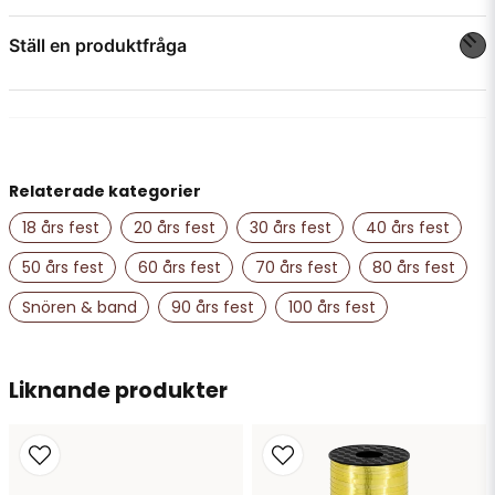
Förpackning: 1 st
Ställ en produktfråga
question
Fråga oss något om denna produkten...
Relaterade kategorier
name
Namn
18 års fest
20 års fest
30 års fest
40 års fest
50 års fest
60 års fest
70 års fest
80 års fest
email
Snören & band
90 års fest
100 års fest
Mejladress
Liknande produkter
Ja, ni får publicera min fråga