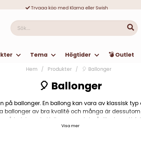
Trygga köp med Klarna eller Swish
10 000-tals nöjda kunder
Sök...
kter
Tema
Högtider
💣 Outlet
Hem
Produkter
🎈 Ballonger
🎈 Ballonger
 på ballonger. En ballong kan vara av klassisk typ
 bara ballonger av bra kvalité och många är dessuto
ävar så behöver du Helium men det går lika bra att f
Visa mer
egna lungor eller med en ballongpump.