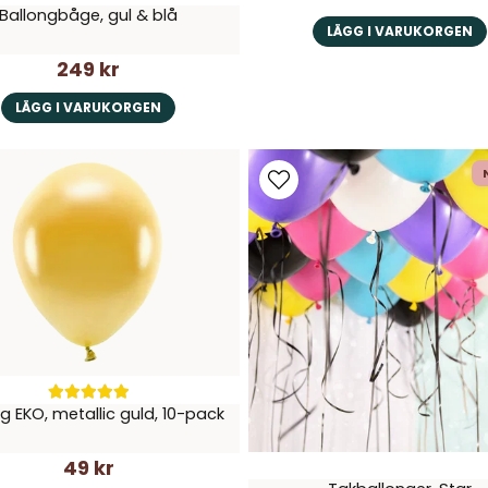
Ballongbåge, gul & blå
LÄGG I VARUKORGEN
249 kr
LÄGG I VARUKORGEN
g EKO, metallic guld, 10-pack
49 kr