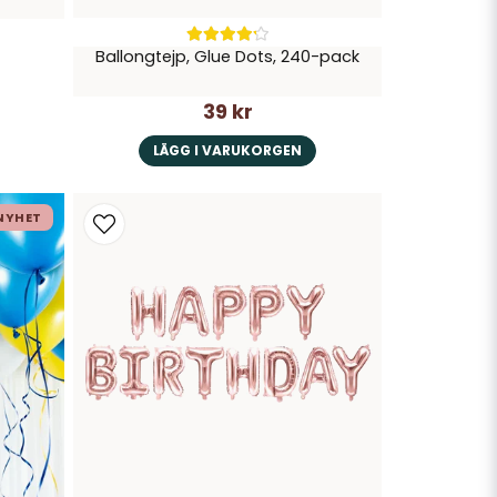
Ballongtejp, Glue Dots, 240-pack
39 kr
LÄGG I VARUKORGEN
NYHET