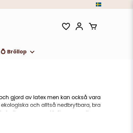
💍 Bröllop
 och gjord av latex men kan också vara
m ekologiska och alltså nedbrytbara, bra
ylla ballongerna med luft, genom dina