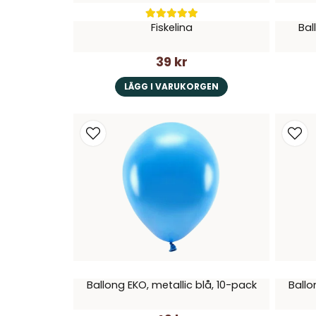
Fiskelina
Bal
39 kr
LÄGG I VARUKORGEN
Ballong EKO, metallic blå, 10-pack
Ballo