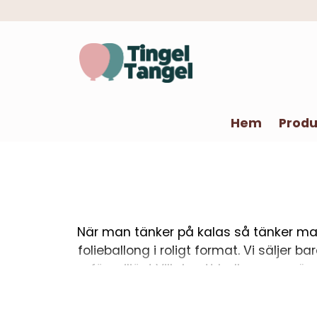
Hem
Produ
När man tänker på kalas så tänker man
folieballong i roligt format. Vi säljer
för miljön! Vill du att ballongen sv