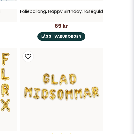
å
Folieballong, Happy Birthday, roséguld
69 kr
LÄGG I VARUKORGEN