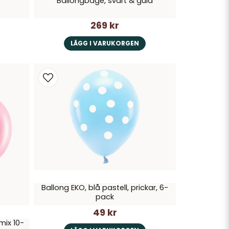
Ballongbåge, svart & guld
269 kr
LÄGG I VARUKORGEN
Ballong EKO, blå pastell, prickar, 6-
pack
49 kr
mix 10-