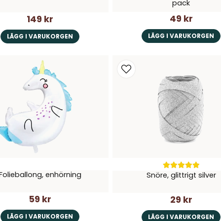
pack
49 kr
149 kr
LÄGG I VARUKORGEN
LÄGG I VARUKORGEN
Folieballong, enhörning
Snöre, glittrigt silver
59 kr
29 kr
LÄGG I VARUKORGEN
LÄGG I VARUKORGEN