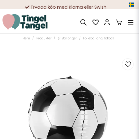
Trygga köp med Klarna eller Swish
10 000-tals nöjda kunder
Hem
Produkter
🎈 Ballonger
Folieballong, fotboll