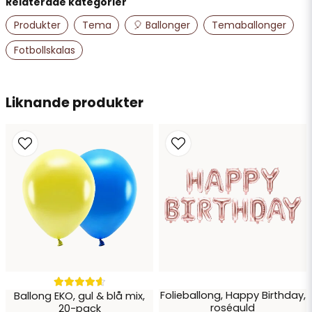
Relaterade kategorier
name
Namn
Produkter
Tema
🎈 Ballonger
Temaballonger
Fotbollskalas
email
Mejladress
Liknande produkter
Ja, ni får publicera min fråga
Skicka fråga
Folieballong, Happy Birthday,
Ballong EKO, gul & blå mix,
roséguld
20-pack