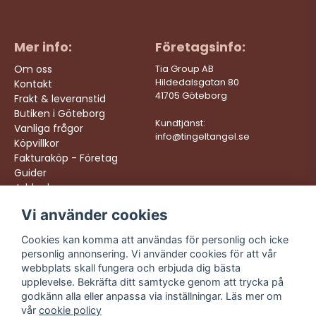
Mer info:
Företagsinfo:
Om oss
Tia Group AB
Hildedalsgatan 80
Kontakt
41705 Göteborg
Frakt & leveranstid
Butiken i Göteborg
Kundtjänst:
Vanliga frågor
info@tingeltangel.se
Köpvillkor
Fakturaköp - Företag
Guider
Jobba hos oss
Vi använder cookies
Följ oss:
Vi levererar:
Instagram
Snabba leveranser
Cookies kan komma att användas för personlig och icke
Trygga köp
personlig annonsering. Vi använder cookies för att vår
Facebook
Fri frakt över 499:-
webbplats skall fungera och erbjuda dig bästa
TikTok
upplevelse. Bekräfta ditt samtycke genom att trycka på
Trevlig kundtjänst
godkänn alla eller anpassa via inställningar. Läs mer om
YouTube
vår
cookie policy