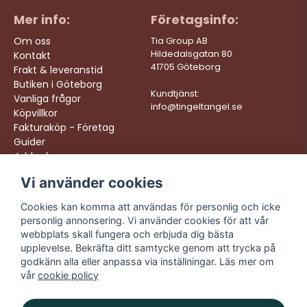
Mer info:
Företagsinfo:
Om oss
Tia Group AB
Hildedalsgatan 80
Kontakt
41705 Göteborg
Frakt & leveranstid
Butiken i Göteborg
Kundtjänst:
Vanliga frågor
info@tingeltangel.se
Köpvillkor
Fakturaköp - Företag
Guider
Jobba hos oss
Vi använder cookies
Följ oss:
Vi levererar:
Instagram
Snabba leveranser
Cookies kan komma att användas för personlig och icke
Trygga köp
personlig annonsering. Vi använder cookies för att vår
Facebook
Fri frakt över 499:-
webbplats skall fungera och erbjuda dig bästa
TikTok
upplevelse. Bekräfta ditt samtycke genom att trycka på
Trevlig kundtjänst
godkänn alla eller anpassa via inställningar. Läs mer om
YouTube
vår
cookie policy