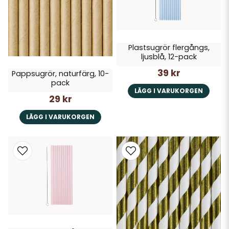
Plastsugrör flergångs,
ljusblå, 12-pack
39 kr
Pappsugrör, naturfärg, 10-
pack
LÄGG I VARUKORGEN
29 kr
LÄGG I VARUKORGEN