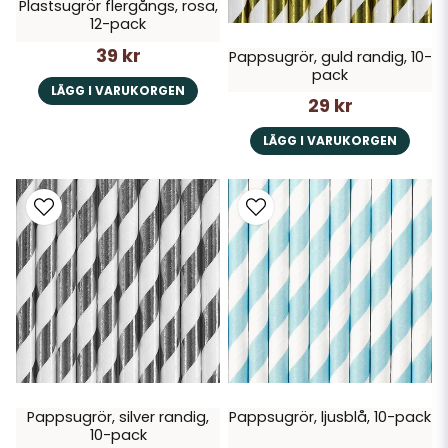
Plastsugrör flergångs, rosa,
12-pack
39 kr
Pappsugrör, guld randig, 10-
pack
LÄGG I VARUKORGEN
29 kr
LÄGG I VARUKORGEN
Pappsugrör, silver randig,
Pappsugrör, ljusblå, 10-pack
10-pack