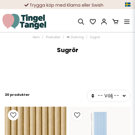
Trygga köp med Klarna eller Swish
10 000-tals nöjda kunder
Hem
Produkter
🍽️ Dukning
Sugrör
Sugrör
20 produkter
-- Välj --