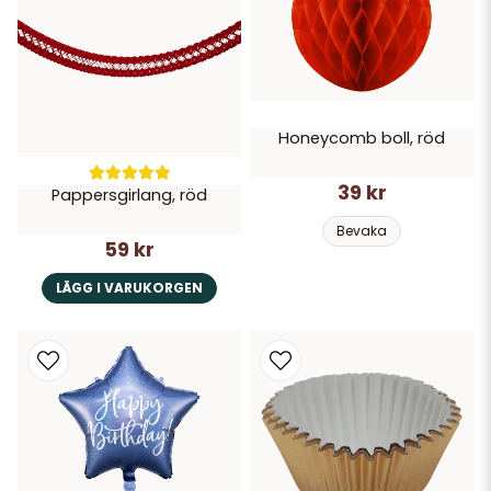
Honeycomb boll, röd
39 kr
Pappersgirlang, röd
Bevaka
59 kr
LÄGG I VARUKORGEN