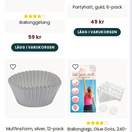
Partyhatt, guld, 6-pack
49 kr
Ballonggirlang
LÄGG I VARUKORGEN
59 kr
LÄGG I VARUKORGEN
Muffinsform, silver, 12-pack
Ballongtejp, Glue Dots, 240-