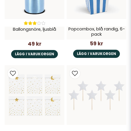
Popcornbox, blå randig, 6-
Ballongsnöre, ljusblå
pack
59 kr
49 kr
LÄGG I VARUKORGEN
LÄGG I VARUKORGEN