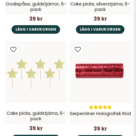
Godispåse, guldstjärnor, 6-
Cake picks, silverstjärna, 6-
pack
pack
39 kr
39 kr
LÄGG I VARUKORGEN
LÄGG I VARUKORGEN
Cake picks, guldstjärna, 6-
Serpentiner Holografisk Röd
pack
39 kr
39 kr