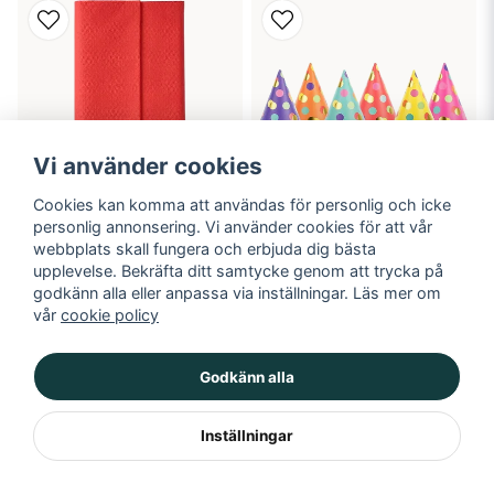
Vi använder cookies
Cookies kan komma att användas för personlig och icke
personlig annonsering. Vi använder cookies för att vår
webbplats skall fungera och erbjuda dig bästa
Pappersduk, Röd
Partyhatt, prickar färgmix,
6-pack
upplevelse. Bekräfta ditt samtycke genom att trycka på
godkänn alla eller anpassa via inställningar. Läs mer om
89 kr
49 kr
vår
cookie policy
LÄGG I VARUKORGEN
LÄGG I VARUKORGEN
Godkänn alla
Inställningar