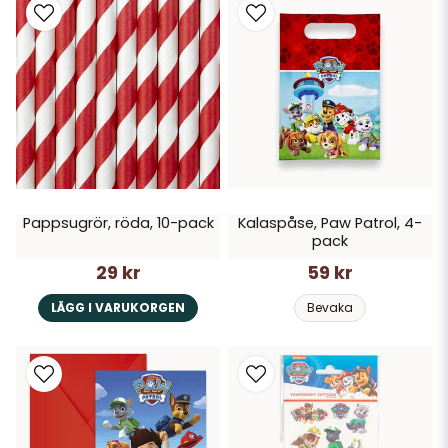
Pappsugrör, röda, 10-pack
Kalaspåse, Paw Patrol, 4-
pack
29 kr
59 kr
LÄGG I VARUKORGEN
Bevaka