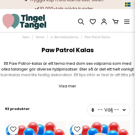
10 000-tals nöjda kunder
Hem
Tema
🥳 Barnkalastema
Paw Patrol Kalas
Paw Patrol Kalas
Ett Paw Patrol-kalas är ett tema med dom sex valparna som med
olika talanger gör diverse hjälpinsatser. Eller så är det ett helt vanligt
barnkalas med lite festlig dekoration. Ett tips inför er fest är att titta på
vårt urfina färdiga kit med Paw Patrol-dekoration och dukning.
Visa mer
Färgerna i Paw Patrol går i blått och rött med inslag av gult.
Kombinera gärna med någon av våra fina folieballonger i form av
hundarna. Temat från Pow Patrol fungerar även för dom som vill ha
ett mer generellt hundkalas.
93 produkter
-- Välj --
Många pojkar och flickor älskar att titta på Paw Patrol och
hjältehundarna har på senare år blivit väldigt populära. Nu finns allt
från leksaker, filmer, kläder till appar. Självklart finns det även en stor
uppsjö av licensierade kalasprodukter från Paw Patrol. Vi har valt att