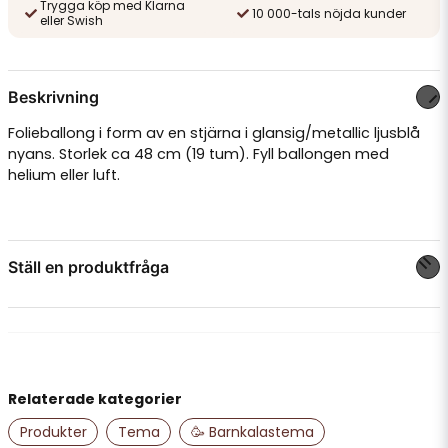
Trygga köp med Klarna
10 000-tals nöjda kunder
eller Swish
Beskrivning
Folieballong i form av en stjärna i glansig/metallic ljusblå
nyans. Storlek ca 48 cm (19 tum). Fyll ballongen med
helium eller luft.
Ställ en produktfråga
question
Fråga oss något om denna produkten...
Relaterade kategorier
name
Namn
Produkter
Tema
🥳 Barnkalastema