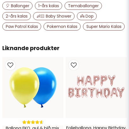
🎈 Ballonger
1-års kalas
Temaballonger
email
2-års kalas
👶🏻 Baby Shower
👼 Dop
Mejladress
Paw Patrol Kalas
Pokemon Kalas
Super Mario Kalas
Ja, ni får publicera min fråga
Liknande produkter
Skicka fråga
Folieballong, Happy Birthday,
Ballong EKO, gul & blå mix,