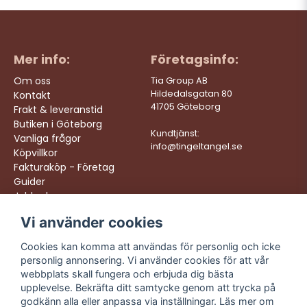
Mer info:
Företagsinfo:
Om oss
Tia Group AB
Hildedalsgatan 80
Kontakt
41705 Göteborg
Frakt & leveranstid
Butiken i Göteborg
Kundtjänst:
Vanliga frågor
info@tingeltangel.se
Köpvillkor
Fakturaköp - Företag
Guider
Jobba hos oss
Vi använder cookies
Följ oss:
Vi levererar:
Instagram
Snabba leveranser
Cookies kan komma att användas för personlig och icke
Trygga köp
personlig annonsering. Vi använder cookies för att vår
Facebook
Fri frakt över 499:-
webbplats skall fungera och erbjuda dig bästa
TikTok
upplevelse. Bekräfta ditt samtycke genom att trycka på
Trevlig kundtjänst
godkänn alla eller anpassa via inställningar. Läs mer om
YouTube