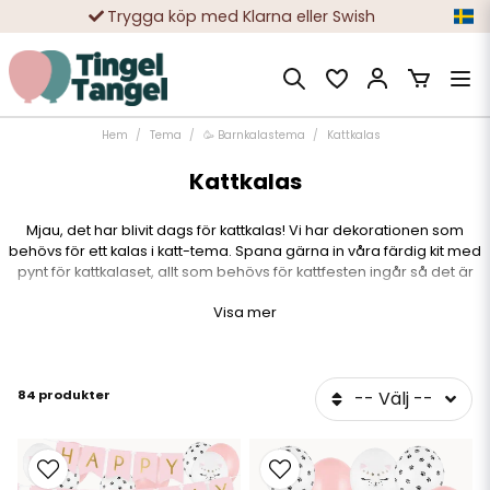
10 000-tals nöjda kunder
Hem
Tema
🥳 Barnkalastema
Kattkalas
Kattkalas
Mjau, det har blivit dags för kattkalas! Vi har dekorationen som
behövs för ett kalas i katt-tema. Spana gärna in våra färdig kit med
pynt för kattkalaset, allt som behövs för kattfesten ingår så det är
smidigt och enkelt att beställa. Vi har även många lösa produkter för
Visa mer
dig som vill sätta ihop din egna stil. Huvudsaken är att
födelsedagsbarnet känner att det verkligen är ett kalas med klös i.
84 produkter
-- Välj --