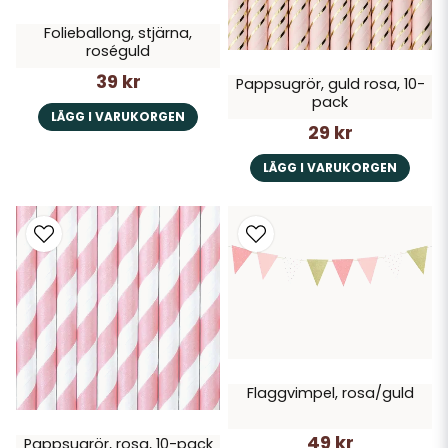
Folieballong, stjärna,
roséguld
39 kr
Pappsugrör, guld rosa, 10-
pack
LÄGG I VARUKORGEN
29 kr
LÄGG I VARUKORGEN
Flaggvimpel, rosa/guld
49 kr
Pappsugrör, rosa, 10-pack