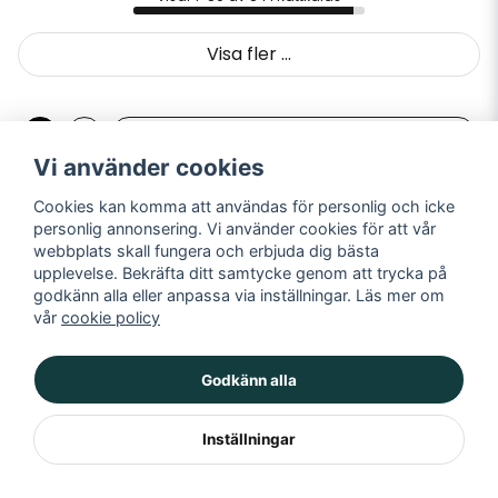
Visa fler ...
1
2
Nästa »
Vi använder cookies
Cookies kan komma att användas för personlig och icke
personlig annonsering. Vi använder cookies för att vår
webbplats skall fungera och erbjuda dig bästa
upplevelse. Bekräfta ditt samtycke genom att trycka på
godkänn alla eller anpassa via inställningar. Läs mer om
Mer info:
Företagsinfo:
vår
cookie policy
Om oss
Tia Group AB
Hildedalsgatan 80
Kontakt
Godkänn alla
41705 Göteborg
Frakt & leveranstid
Butiken i Göteborg
Kundtjänst:
Vanliga frågor
Inställningar
info@tingeltangel.se
Köpvillkor
Fakturaköp - Företag