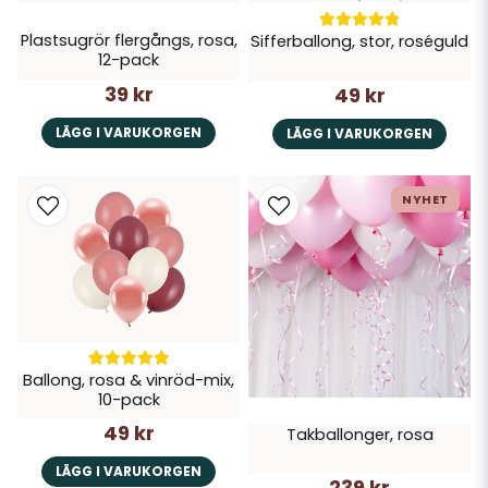
Plastsugrör flergångs, rosa,
Sifferballong, stor, roséguld
12-pack
39 kr
49 kr
LÄGG I VARUKORGEN
LÄGG I VARUKORGEN
NYHET
Ballong, rosa & vinröd-mix,
10-pack
49 kr
Takballonger, rosa
LÄGG I VARUKORGEN
239 kr