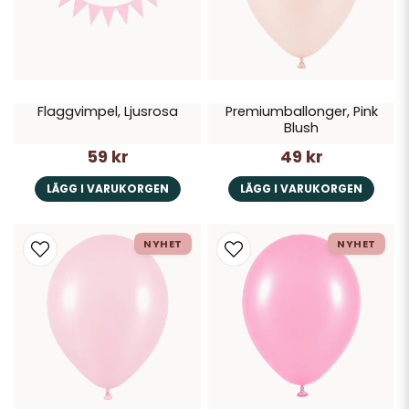
Flaggvimpel, Ljusrosa
Premiumballonger, Pink
Blush
59 kr
49 kr
LÄGG I VARUKORGEN
LÄGG I VARUKORGEN
NYHET
NYHET