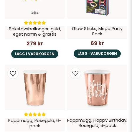
Glow Sticks, Mega Party
Bokstavsballonger, guld,
Pack
eget namn & grattis
69 kr
279 kr
LÄGG I VARUKORGEN
LÄGG I VARUKORGEN
Pappmugg, Happy Birthday,
Pappmugg, Roséguld, 6-
Roséguld, 6-pack
pack