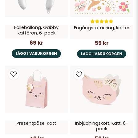
Folieballong, Gabby
Engångstatuering, katter
kattöron, 6-pack
69 kr
59 kr
LÄGG I VARUKORGEN
LÄGG I VARUKORGEN
Presentpåse, Katt
Inbjudningskort, Katt, 6-
pack