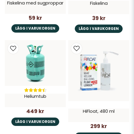
Fiskelina med sugproppar
Fiskelina
59 kr
39 kr
LÄGG I VARUKORGEN
LÄGG I VARUKORGEN
Heliumtub
449 kr
HiFloat, 480 ml
LÄGG I VARUKORGEN
299 kr