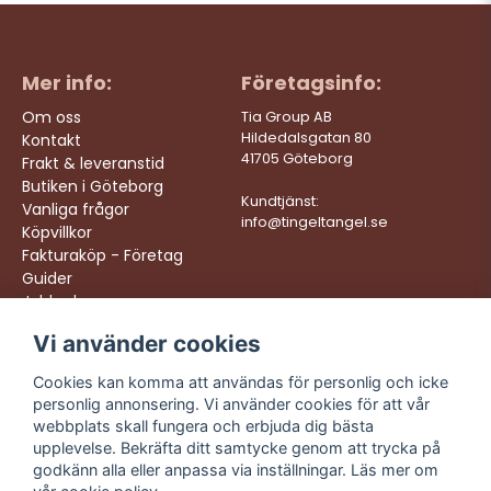
Mer info:
Företagsinfo:
Om oss
Tia Group AB
Hildedalsgatan 80
Kontakt
41705 Göteborg
Frakt & leveranstid
Butiken i Göteborg
Kundtjänst:
Vanliga frågor
info@tingeltangel.se
Köpvillkor
Fakturaköp - Företag
Guider
Jobba hos oss
Vi använder cookies
Följ oss:
Vi levererar:
Instagram
Snabba leveranser
Cookies kan komma att användas för personlig och icke
Trygga köp
personlig annonsering. Vi använder cookies för att vår
Facebook
Fri frakt över 499:-
webbplats skall fungera och erbjuda dig bästa
TikTok
upplevelse. Bekräfta ditt samtycke genom att trycka på
Trevlig kundtjänst
godkänn alla eller anpassa via inställningar. Läs mer om
YouTube