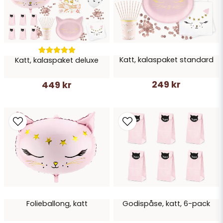
Skicka fråga
Katt, kalaspaket standard
Katt, kalaspaket deluxe
249 kr
449 kr
Folieballong, katt
Godispåse, katt, 6-pack