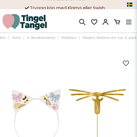
Trygga köp med Klarna eller Swish
10 000-tals nöjda kunder
Hem
Tema
🥳 Barnkalastema
Kattkalas
Diadem, kattöron och nos, 5-pack