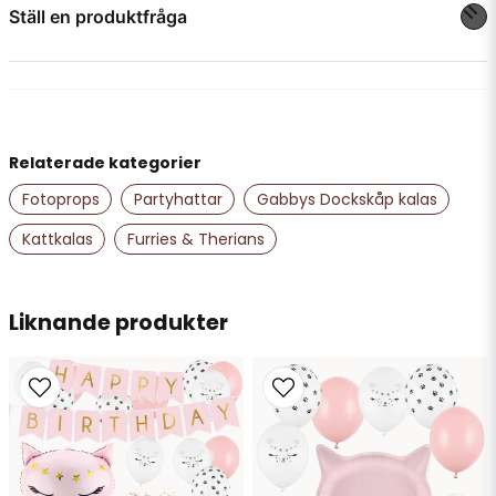
Ställ en produktfråga
question
Fråga oss något om denna produkten...
Relaterade kategorier
name
Namn
Fotoprops
Partyhattar
Gabbys Dockskåp kalas
Kattkalas
Furries & Therians
email
Mejladress
Liknande produkter
Ja, ni får publicera min fråga