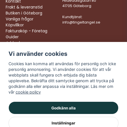
Hildedalsgatan 80
Kontakt
41705 Göteborg
Frakt & leveranstid
Butiken i Göteborg
Kundtjänst:
Vanliga frågor
info@tingeltangel.se
Köpvillkor
Fakturaköp - Företag
Guider
Jobba hos oss
Vi använder cookies
Följ oss:
Vi levererar:
Instagram
Snabba leveranser
Cookies kan komma att användas för personlig och icke
Trygga köp
personlig annonsering. Vi använder cookies för att vår
Facebook
Fri frakt över 499:-
webbplats skall fungera och erbjuda dig bästa
TikTok
upplevelse. Bekräfta ditt samtycke genom att trycka på
Trevlig kundtjänst
godkänn alla eller anpassa via inställningar. Läs mer om
YouTube
vår
cookie policy
Godkänn alla
Inställningar