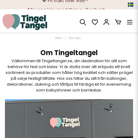
Trygga köp med Klarna eller Swish
10 000-tals nöjda kunder
Hem
Om oss
Om Tingeltangel
Välkommen till Tingeltangel.se, din destination för allt som
behövs för fest och kalas. Vi är stolta över att erbjuda ett brett
sortiment av produkter som håller hög kvalitet och sätter prägel
på varje festligt tillfälle. Hos oss hittar du allt från ballonger,
dekorationer, dukning och tårtljus till färdiga kit för evenemang
som babyshower och barnkalas.