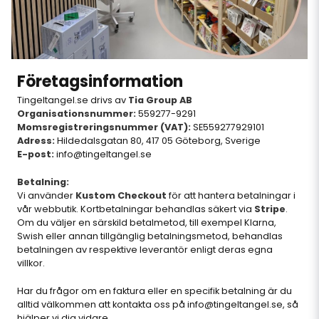
Företagsinformation
Tingeltangel.se drivs av
Tia Group AB
Organisationsnummer:
559277-9291
Momsregistreringsnummer (VAT):
SE559277929101
Adress:
Hildedalsgatan 80, 417 05 Göteborg, Sverige
E-post:
info@tingeltangel.se
Betalning:
Vi använder
Kustom Checkout
för att hantera betalningar i
vår webbutik. Kortbetalningar behandlas säkert via
Stripe
.
Om du väljer en särskild betalmetod, till exempel Klarna,
Swish eller annan tillgänglig betalningsmetod, behandlas
betalningen av respektive leverantör enligt deras egna
villkor.
Har du frågor om en faktura eller en specifik betalning är du
alltid välkommen att kontakta oss på
info@tingeltangel.se
, så
hjälper vi dig vidare.