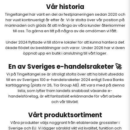
Vår historia
Tingeltangel har varit en del av festplaneringen sedan 2020 och
har vuxit kontinuerligt år efter år. Vi är stolta över vår position på
marknaden och gläds åt att många av våra kunder återkommer
till oss. Ta gärna en titt på några av de
omdömen
vi fått.
Under 2024 flyttade vi till större lokaler för att kunna hantera det
ökade flödet av beställningar och varor. Under 2026 har vi även
öppnat upp en butik i anslutning till vårt lager.
En av Sveriges e-handelsraketer 🚀
Vi på Tingeltangel.se är otroligt stolta över att ha blivit utsedda
till en av Sveriges 100 e-handelsraketer 2024 enligt
Svea Banks
kartläggning
(plats nr 26, Tia Group AB). Att vara med på denna
lista, som lyfter fram landets snabbast växande e-
handelsföretag, är ett fantastiskt erkännande för vårt arbete
och vår tillväxt.
Vårt produktsortiment
Våra produkter väljs noggrant från etablerade grossister i
Sverige och EU. Vi lägger särskild vikt vid kvalitet, funktion och