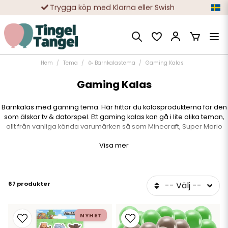
10 000-tals nöjda kunder
Hem
Tema
🥳 Barnkalastema
Gaming Kalas
Gaming Kalas
Barnkalas med gaming tema. Här hittar du kalasprodukterna för den
som älskar tv & datorspel. Ett gaming kalas kan gå i lite olika teman,
allt från vanliga kända varumärken så som Minecraft, Super Mario
eller tex Fortnite. Det finns något för alla smaker. Vi har även
Visa mer
generella datorspelskalas produkter som passar för den som inte
snöat in på något specifikt tv-spel. Ett gaming kalas innehåller i alla
fall mycket färg och attityd. Vi har ballonger, vimplar, girlanger och
dukning för tv-spels kalaset. Spana gärna in våra färdiga kit där du
67 produkter
-- Välj --
får med allt som behövs för ett komplett datorspelskalas.
NYHET