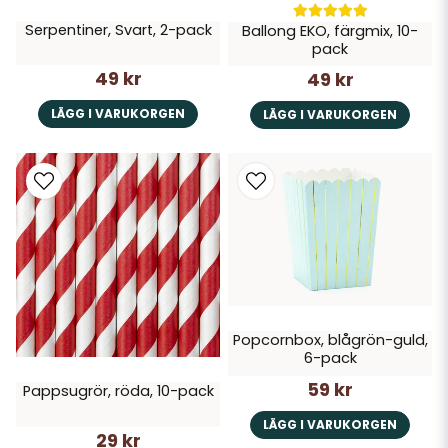
Serpentiner, Svart, 2-pack
Ballong EKO, färgmix, 10-
pack
49 kr
49 kr
LÄGG I VARUKORGEN
LÄGG I VARUKORGEN
Popcornbox, blågrön-guld,
6-pack
59 kr
Pappsugrör, röda, 10-pack
LÄGG I VARUKORGEN
29 kr