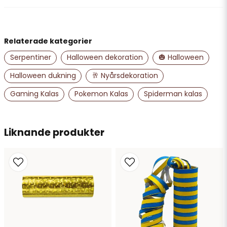
question
Fråga oss något om denna produkten...
Relaterade kategorier
name
Namn
Serpentiner
Halloween dekoration
🎃 Halloween
Halloween dukning
🥂 Nyårsdekoration
email
Gaming Kalas
Pokemon Kalas
Spiderman kalas
Mejladress
Liknande produkter
Ja, ni får publicera min fråga