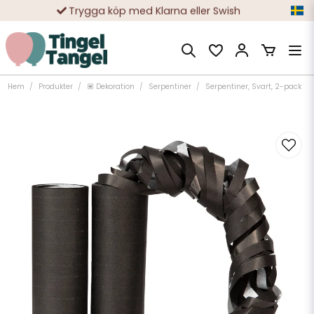
Trygga köp med Klarna eller Swish
10 000-tals nöjda kunder
Hem
Produkter
💟 Dekoration
Serpentiner
Serpentiner, Svart, 2-pack