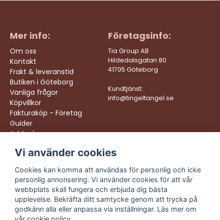
Mer info:
Företagsinfo:
Om oss
Tia Group AB
Hildedalsgatan 80
Kontakt
41705 Göteborg
Frakt & leveranstid
Butiken i Göteborg
Kundtjänst:
Vanliga frågor
info@tingeltangel.se
Köpvillkor
Fakturaköp - Företag
Guider
Jobba hos oss
Vi använder cookies
Följ oss:
Vi levererar:
Instagram
Snabba leveranser
Cookies kan komma att användas för personlig och icke
Trygga köp
personlig annonsering. Vi använder cookies för att vår
Facebook
Fri frakt över 499:-
webbplats skall fungera och erbjuda dig bästa
TikTok
upplevelse. Bekräfta ditt samtycke genom att trycka på
Trevlig kundtjänst
godkänn alla eller anpassa via inställningar. Läs mer om
YouTube
vår
cookie policy