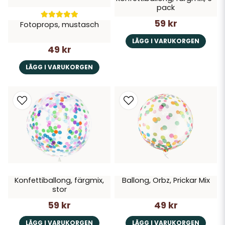
pack
59 kr
Fotoprops, mustasch
LÄGG I VARUKORGEN
49 kr
LÄGG I VARUKORGEN
Konfettiballong, färgmix,
Ballong, Orbz, Prickar Mix
stor
59 kr
49 kr
LÄGG I VARUKORGEN
LÄGG I VARUKORGEN