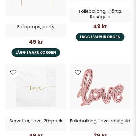
Folieballong, Hjärta,
Roséguld
49 kr
Fotoprops, party
LÄGG I VARUKORGEN
49 kr
LÄGG I VARUKORGEN
Servetter, Love, 20-pack
Folieballong, Love, roséguld
49 kr
39 kr