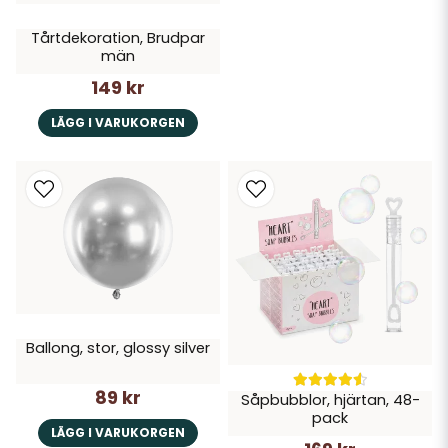
Tårtdekoration, Brudpar
män
149 kr
LÄGG I VARUKORGEN
Ballong, stor, glossy silver
89 kr
Såpbubblor, hjärtan, 48-
pack
LÄGG I VARUKORGEN