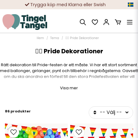
10 000-tals nöjda kunder
Hem
Tema
🏳️‍🌈 Pride Dekorationer
🏳️‍🌈 Pride Dekorationer
Rätt dekoration till Pride-festen är ett måste. Vi har ett stort sortiment
med ballonger, girlanger, pynt och tillbehör i regnbågstema. Oavsett
om du ska anordna en förfest till den stora Pridefestivalen eller vill
pynta hemmet i pridefärgerna, så har vi allt som behövs. Pride ska
Visa mer
firas med glädje och dekorationen är ett viktigt inslag för att få den
rätta känslan. Dekorera med Pride-färgerna och kombinera gärna
med glitter och glamour. Tingeltangel är din självklara partner i
Pridetemat.
86 produkter
-- Välj --