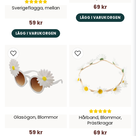
69 kr
Sverigeflagga, mellan
LÄGG I VARUKORGEN
59 kr
LÄGG I VARUKORGEN
Glasögon, Blommor
Hårband, Blommor,
Prästkragar
59 kr
69 kr