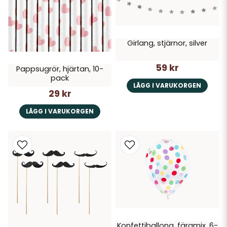
Girlang, stjärnor, silver
59 kr
Pappsugrör, hjärtan, 10-
pack
LÄGG I VARUKORGEN
29 kr
LÄGG I VARUKORGEN
Konfettiballong, färgmix, 6-