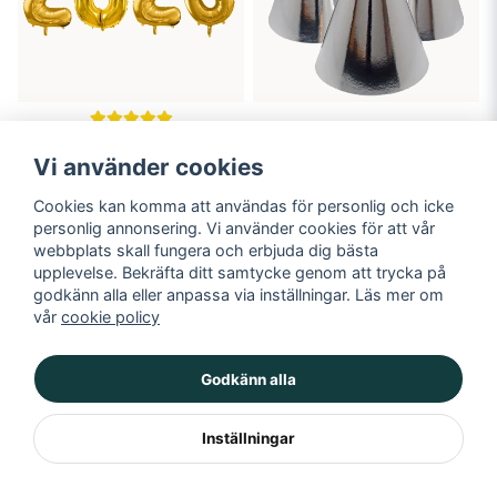
Partyhatt, silver, 6-pack
Folieballong, 2026, stor, guld
Vi använder cookies
49 kr
149 kr
Cookies kan komma att användas för personlig och icke
personlig annonsering. Vi använder cookies för att vår
LÄGG I VARUKORGEN
LÄGG I VARUKORGEN
webbplats skall fungera och erbjuda dig bästa
upplevelse. Bekräfta ditt samtycke genom att trycka på
godkänn alla eller anpassa via inställningar. Läs mer om
vår
cookie policy
Godkänn alla
Inställningar