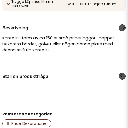
Trygga köp med Klarna
10 000-tals nöjda kunder
eller Swish
Beskrivning
Konfetti i form av ca 150 st små prideflaggor i papper.
Dekorera bordet, golvet eller någon annan plats med
denna stilfulla konfetti.
Ställ en produktfråga
question
Fråga oss något om denna produkten...
Relaterade kategorier
name
Namn
🏳️‍🌈 Pride Dekorationer