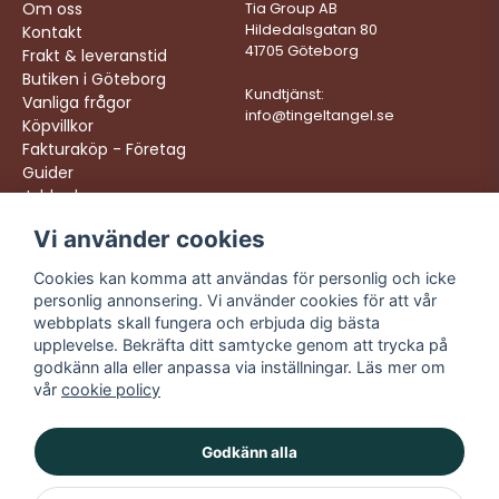
Om oss
Tia Group AB
Hildedalsgatan 80
Kontakt
41705 Göteborg
Frakt & leveranstid
Butiken i Göteborg
Kundtjänst:
Vanliga frågor
info@tingeltangel.se
Köpvillkor
Fakturaköp - Företag
Guider
Jobba hos oss
Vi använder cookies
Följ oss:
Vi levererar:
Instagram
Snabba leveranser
Cookies kan komma att användas för personlig och icke
Trygga köp
personlig annonsering. Vi använder cookies för att vår
Facebook
Fri frakt över 499:-
webbplats skall fungera och erbjuda dig bästa
TikTok
upplevelse. Bekräfta ditt samtycke genom att trycka på
Trevlig kundtjänst
godkänn alla eller anpassa via inställningar. Läs mer om
YouTube
vår
cookie policy
Godkänn alla