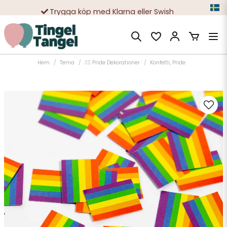
Trygga köp med Klarna eller Swish
10 000-tals nöjda kunder
Hem
Tema
🏳️‍🌈 Pride Dekorationer
Konfetti, Pride