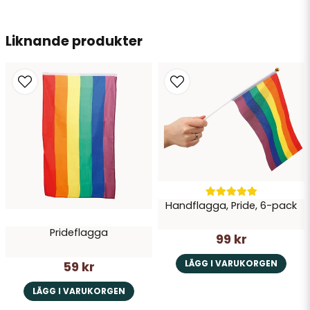
email
Liknande produkter
Mejladress
Ja, ni får publicera min fråga
Handflagga, Pride, 6-pack
Prideflagga
Skicka fråga
99 kr
LÄGG I VARUKORGEN
59 kr
LÄGG I VARUKORGEN