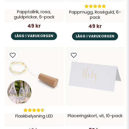
Papptallrik, rosa,
Pappmugg, Roséguld, 6-
guldprickar, 6-pack
pack
49 kr
49 kr
LÄGG I VARUKORGEN
LÄGG I VARUKORGEN
Placeringskort, vit, 10-pack
Flaskbelysning LED