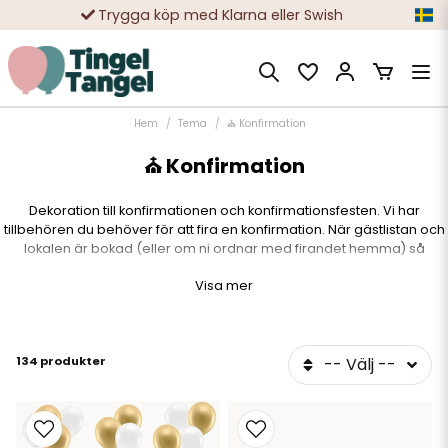
10 000-tals nöjda kunder
Hem
Tema
⛪ Konfirmation
⛪ Konfirmation
Dekoration till konfirmationen och konfirmationsfesten. Vi har
tillbehören du behöver för att fira en konfirmation. När gästlistan och
lokalen är bokad (eller om ni ordnar med firandet hemma) så
behöver ni planera in vilken typ av dekoration som är lämplig för ett
Visa mer
konfirmationsfirande. Vi har tagit fram ett färdigt kit där du får med
allt som behövs för firandet. Duka upp konfirmationsbordet och
dekorera.
134 produkter
-- Välj --