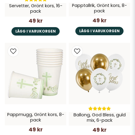
Papptallrik, Grönt kors, 8-
Servetter, Grönt kors, 16-
pack
pack
49 kr
49 kr
LÄGG I VARUKORGEN
LÄGG I VARUKORGEN
Pappmugg, Grönt kors, 8-
Ballong, God Bless, guld
pack
mix, 6-pack
49 kr
49 kr