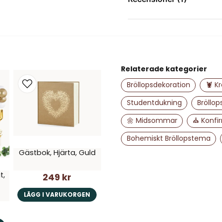
TORSTEN
för 10 månader sedan
name
Namn
Relaterade kategorier
Bröllopsdekoration
🦞 Kr
Ja, ni får publice
Studentdukning
Bröllop
🌼 Midsommar
⛪ Konfi
Bohemiskt Bröllopstema
Gästbok, Hjärta, Guld
t,
249 kr
LÄGG I VARUKORGEN