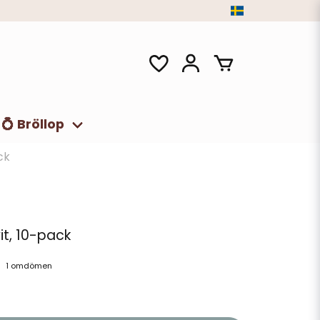
💍 Bröllop
ck
it, 10-pack
1 omdömen