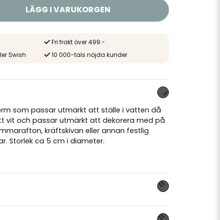
LÄGG I VARUKORGEN
Fri frakt över 499:-
ler Swish
10 000-tals nöjda kunder
 form som passar utmärkt att ställe i vatten då
matt vit och passar utmärkt att dekorera med på
arafton, kräftskivan eller annan festlig
ar. Storlek ca 5 cm i diameter.
nna produkten...