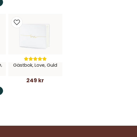
,
Gästbok, Love, Guld
249 kr