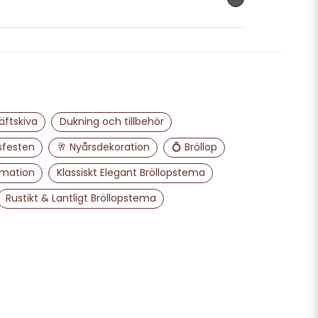
email
Mejladress
äftskiva
Dukning och tillbehör
ra min fråga
sfesten
🥂 Nyårsdekoration
💍 Bröllop
rmation
Klassiskt Elegant Bröllopstema
Rustikt & Lantligt Bröllopstema
Skicka fråga