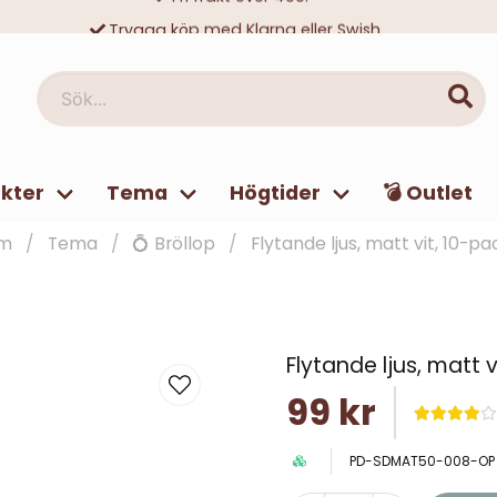
Trygga köp med Klarna eller Swish
10 000-tals nöjda kunder
Sök...
kter
Tema
Högtider
💣 Outlet
m
Tema
💍 Bröllop
Flytande ljus, matt vit, 10-pa
Flytande ljus, matt v
99 kr
PD-SDMAT50-008-OP