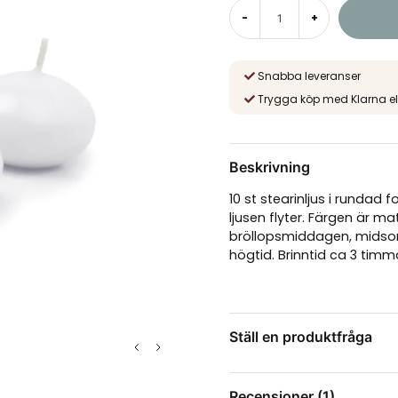
-
+
Snabba leveranser
Trygga köp med Klarna el
Beskrivning
10 st stearinljus i rundad
ljusen flyter. Färgen är 
bröllopsmiddagen, midsomm
högtid. Brinntid ca 3 timm
Ställ en produktfråga
question
Fråga oss något om de
Recensioner (1)