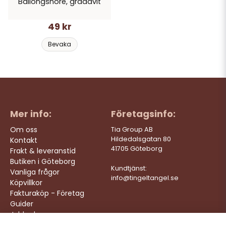
Ballongsnöre, gräddvit
49 kr
Bevaka
Mer info:
Företagsinfo:
Om oss
Tia Group AB
Hildedalsgatan 80
Kontakt
41705 Göteborg
Frakt & leveranstid
Butiken i Göteborg
Kundtjänst:
Vanliga frågor
info@tingeltangel.se
Köpvillkor
Fakturaköp - Företag
Guider
Jobba hos oss