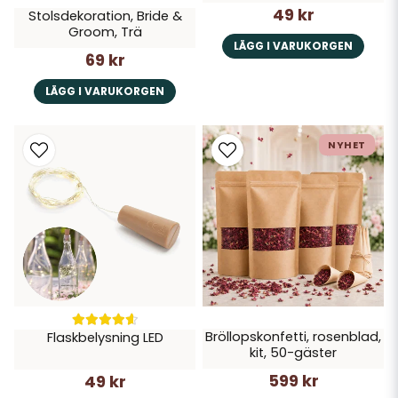
49 kr
Stolsdekoration, Bride &
Groom, Trä
LÄGG I VARUKORGEN
69 kr
LÄGG I VARUKORGEN
NYHET
Bröllopskonfetti, rosenblad,
Flaskbelysning LED
kit, 50-gäster
599 kr
49 kr