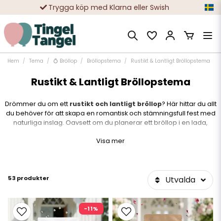
Trygga köp med Klarna eller Swish
10 000-tals nöjda kunder
Hem
Tema
💍 Bröllop
Bröllopstema
Rustikt & Lantligt Bröllopstema
Rustikt & Lantligt Bröllopstema
Drömmer du om ett
rustikt och lantligt bröllop
? Här hittar du allt
du behöver för att skapa en romantisk och stämningsfull fest med
naturliga inslag. Oavsett om du planerar ett bröllop i en lada,
trädgård eller på en naturskön plats, är detaljerna avgörande för att
Visa mer
skapa rätt känsla.
I denna kategori har vi samlat
vackra dekorationer och tillbehör
som för tankarna till ljuvliga sommarängar, träinslag och bohemisk
53 produkter
Utvalda
elegans.
✨
Vårt sortiment inkluderar:
✔
Inbjudningskort & placeringskort
– i naturnära toner med
-11%
inslag av spets och kraftpapper