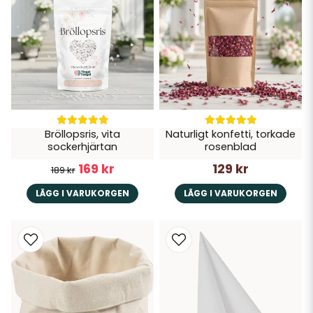
✔
Bordsdekorationer
– rustika ljuslyktor, träskivor och vackra
dukningsdetaljer
✔
Girlander & vimplar
– med spets, juteväv och blommiga inslag
✔
Blomsterdekorationer
– konstgjorda blommor och grönska för
en naturlig look
✔
Bröllopsdetaljer
– skyltar, gästböcker och andra charmiga inslag
Vårt rustika bröllopstema passar perfekt för par som vill ha en
naturlig, romantisk och personlig bröllopsdag
. Skapa en varm
och inbjudande atmosfär där
trä, spets och gröna detaljer
Bröllopsris, vita
Naturligt konfetti, torkade
smälter samman i en harmonisk helhet.
sockerhjärtan
rosenblad
169 kr
129 kr
189 kr
LÄGG I VARUKORGEN
LÄGG I VARUKORGEN