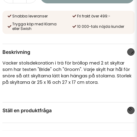
Snabba leveranser
Fri frakt över 499:-
Trygga köp med Klarna
10 000-tals nöjda kunder
eller Swish
Beskrivning
Vacker stolsdekoration i trä för bröllop med 2 st skyltar
som har texten "Bride" och "Groom". Varje skylt har hål för
snöre så att skyltarna lätt kan hängas på stolarna. Storlek
på skyltarna är 25 x 16 och 27 x 17 cm stora.
Ställ en produktfråga
question
Fråga oss något om denna produkten...