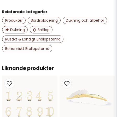
Relaterade kategorier
name
Namn
Produkter
Bordsplacering
Dukning och tillbehör
🍽️ Dukning
💍 Bröllop
email
Rustikt & Lantligt Bröllopstema
Mejladress
Bohemiskt Bröllopstema
Ja, ni får publicera min fråga
Liknande produkter
Skicka fråga