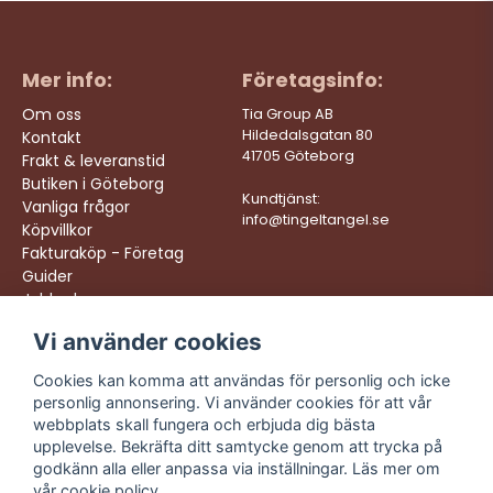
Mer info:
Företagsinfo:
Om oss
Tia Group AB
Hildedalsgatan 80
Kontakt
41705 Göteborg
Frakt & leveranstid
Butiken i Göteborg
Kundtjänst:
Vanliga frågor
info@tingeltangel.se
Köpvillkor
Fakturaköp - Företag
Guider
Jobba hos oss
Vi använder cookies
Följ oss:
Vi levererar:
Instagram
Snabba leveranser
Cookies kan komma att användas för personlig och icke
Trygga köp
personlig annonsering. Vi använder cookies för att vår
Facebook
Fri frakt över 499:-
webbplats skall fungera och erbjuda dig bästa
TikTok
upplevelse. Bekräfta ditt samtycke genom att trycka på
Trevlig kundtjänst
godkänn alla eller anpassa via inställningar. Läs mer om
YouTube
vår
cookie policy