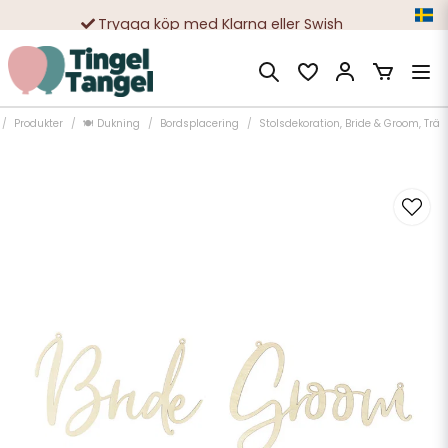
Trygga köp med Klarna eller Swish
10 000-tals nöjda kunder
Produkter
🍽️ Dukning
Bordsplacering
Stolsdekoration, Bride & Groom, Trä