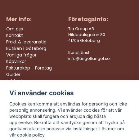
Mer info:
Företagsinfo:
Om oss
Tia Group AB
Hildedalsgatan 80
Kontakt
41705 Göteborg
Frakt & leveranstid
Butiken i Göteborg
Kundtjänst:
Vanliga frågor
info@tingeltangel.se
Köpvillkor
Fakturaköp - Företag
Guider
Jobba hos oss
Vi använder cookies
Följ oss:
Vi levererar:
Instagram
Snabba leveranser
Cookies kan komma att användas för personlig och icke
Trygga köp
personlig annonsering. Vi använder cookies för att vår
Facebook
Fri frakt över 499:-
webbplats skall fungera och erbjuda dig bästa
TikTok
upplevelse. Bekräfta ditt samtycke genom att trycka på
Trevlig kundtjänst
godkänn alla eller anpassa via inställningar. Läs mer om
YouTube
vår
cookie policy