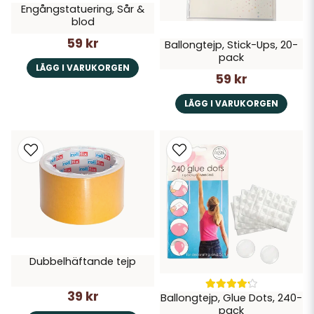
Engångstatuering, Sår &
blod
59 kr
Ballongtejp, Stick-Ups, 20-
pack
LÄGG I VARUKORGEN
59 kr
LÄGG I VARUKORGEN
Dubbelhäftande tejp
39 kr
Ballongtejp, Glue Dots, 240-
pack