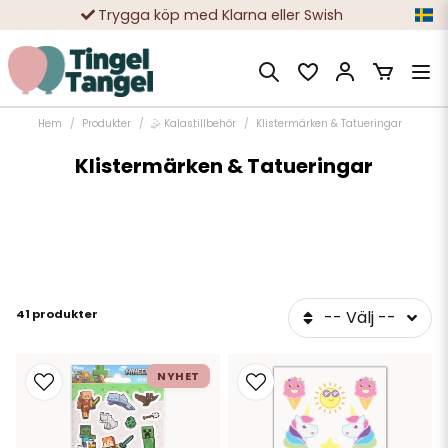
Trygga köp med Klarna eller Swish
10 000-tals nöjda kunder
Hem
Produkter
🤹 Kalastillbehör
Klistermärken & Tatueringar
Klistermärken & Tatueringar
41 produkter
-- Välj --
NYHET