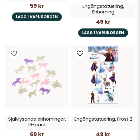
59 kr
Engångstatuering,
Enhörning
LÄGG I VARUKORGEN
49 kr
LÄGG I VARUKORGEN
Självlysande enhörningar,
Engångstatuering, Frost 2
16-pack
69 kr
49 kr