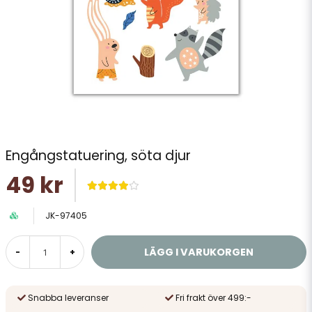
Engångstatuering, söta djur
49 kr
JK-97405
LÄGG I VARUKORGEN
-
+
Snabba leveranser
Fri frakt över 499:-