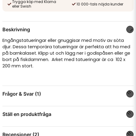
Trygga köp med Klarna
10 000-tals nöjda kunder
eller Swish
Beskrivning
Engångstatueringar eller gnuggisar med motiv av söta
djur. Dessa temporära tatueringar är perfekta att ha med
på barnkalaset. Klipp ut och lägg ner i godispåsen eller ge
bort på fiskdammen. Arket med tatueringar är ca 102 x
200 mm stort.
Frågor & Svar (1)
Ställ en produktfråga
Terese Johansson frågade
för 1 år sedan
CE märkning?
question
Fråga oss något om denna produkten...
Butiken svarade
Recensioner (2)