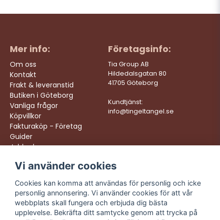
Mer info:
Företagsinfo:
Om oss
Tia Group AB
Hildedalsgatan 80
Kontakt
41705 Göteborg
Frakt & leveranstid
Butiken i Göteborg
Kundtjänst:
Vanliga frågor
info@tingeltangel.se
Köpvillkor
Fakturaköp - Företag
Guider
Jobba hos oss
Vi använder cookies
Följ oss:
Vi levererar:
Instagram
Snabba leveranser
Cookies kan komma att användas för personlig och icke
Trygga köp
personlig annonsering. Vi använder cookies för att vår
Facebook
Fri frakt över 499:-
webbplats skall fungera och erbjuda dig bästa
TikTok
upplevelse. Bekräfta ditt samtycke genom att trycka på
Trevlig kundtjänst