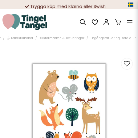
Trygga köp med Klarna eller Swish
10 000-tals nöjda kunder
r
🤹 Kalastillbehör
Klistermärken & Tatueringar
Engångstatuering, söta djur