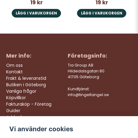
19 kr
19 kr
LÄGG I VARUKORGEN
LÄGG I VARUKORGEN
Mer info:
Företagsinfo:
Om oss
Tia Group AB
Hildedalsgatan 80
Kontakt
41705 Göteborg
Frakt & leveranstid
Butiken i Göteborg
Kundtjänst:
Vanliga frågor
info@tingeltangel.se
Köpvillkor
Fakturaköp - Företag
Guider
Jobba hos oss
Vi använder cookies
Följ oss:
Vi levererar: