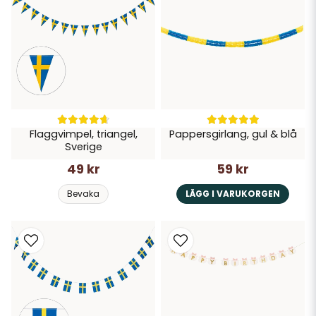
Flaggvimpel, triangel,
Pappersgirlang, gul & blå
Sverige
49 kr
59 kr
Bevaka
LÄGG I VARUKORGEN