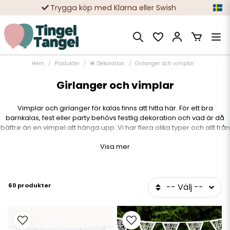
Trygga köp med Klarna eller Swish
10 000-tals nöjda kunder
Hem
Produkter
💟 Dekoration
Girlanger och vimplar
Girlanger och vimplar
Vimplar och girlanger för kalas finns att hitta här. För ett bra
barnkalas, fest eller party behövs festlig dekoration och vad är då
bättre än en vimpel att hänga upp. Vi har flera olika typer och allt från
vanliga flaggvimplar till grattis-girlanger i olika färger. Guld och silver
Visa mer
är populära färger för en kalas vimpel och även vimplar med text
som tex "Happy birthday" eller på svenska: Grattis, är populärt.
60 produkter
-- Välj --