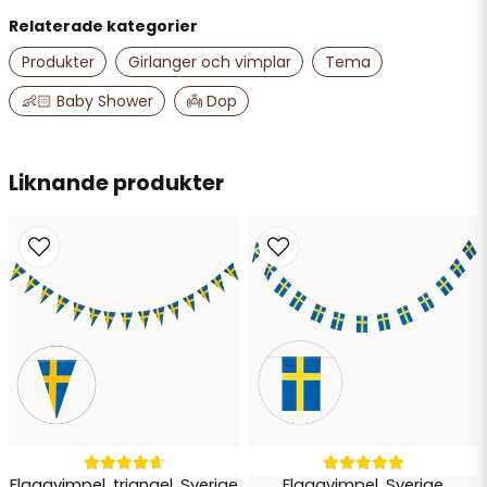
Relaterade kategorier
name
Namn
Produkter
Girlanger och vimplar
Tema
👶🏻 Baby Shower
👼 Dop
email
Mejladress
Liknande produkter
Ja, ni får publicera min fråga
Skicka fråga
Flaggvimpel, triangel, Sverige
Flaggvimpel, Sverige