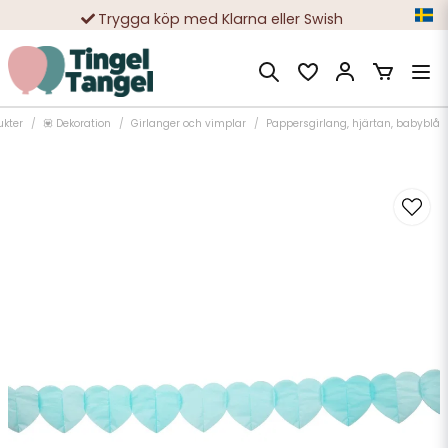
Trygga köp med Klarna eller Swish
10 000-tals nöjda kunder
ukter
💟 Dekoration
Girlanger och vimplar
Pappersgirlang, hjärtan, babyblå