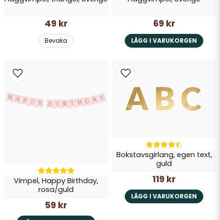
49 kr
69 kr
Bevaka
LÄGG I VARUKORGEN
Bokstavsgirlang, egen text,
guld
119 kr
Vimpel, Happy Birthday,
rosa/guld
LÄGG I VARUKORGEN
59 kr