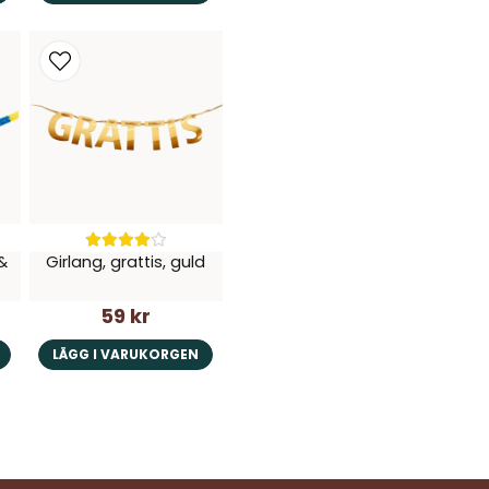
&
Girlang, grattis, guld
59 kr
LÄGG I VARUKORGEN