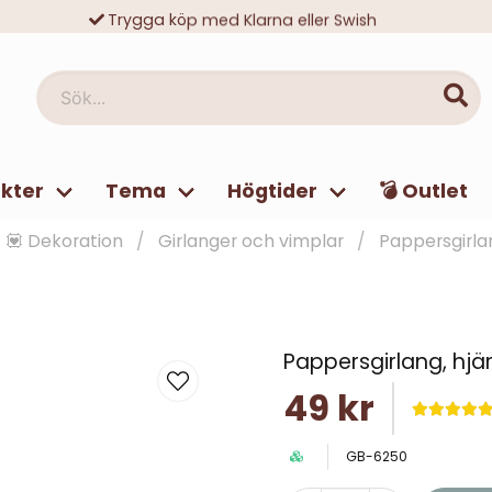
Trygga köp med Klarna eller Swish
10 000-tals nöjda kunder
Sök...
kter
Tema
Högtider
💣 Outlet
💟 Dekoration
Girlanger och vimplar
Pappersgirla
Pappersgirlang, hjä
49 kr
GB-6250