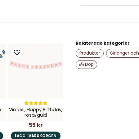
Moa Marie Iréne
för 1 år sedan
name
Namn
Jättefina, enkla att hänga
bara var tunt papper 🌸
Relaterade kategorier
Ja, ni får publice
Produkter
Girlanger och
👼 Dop
e
Vimpel, Happy Birthday,
rosa/guld
59 kr
LÄGG I VARUKORGEN