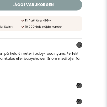
LÄGG I VARUKORGEN
Fri frakt över 499:-
ler Swish
10 000-tals nöjda kunder
n på hela 6 meter i baby-rosa nyans. Perfekt
rnkalas eller babyshower. Snöre medföljer för
nna produkten...