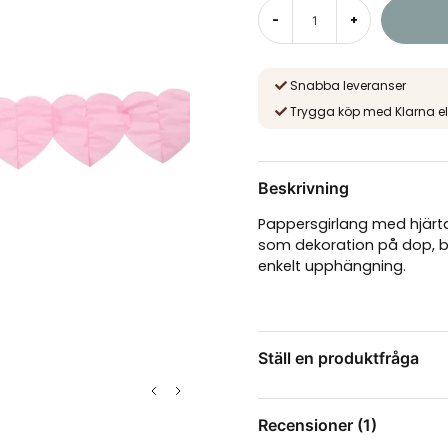
-
+
Snabba leveranser
Trygga köp med Klarna el
Beskrivning
Pappersgirlang med hjärta
som dekoration på dop, ba
enkelt upphängning.
Ställ en produktfråga
question
Fråga oss något om de
Recensioner (1)