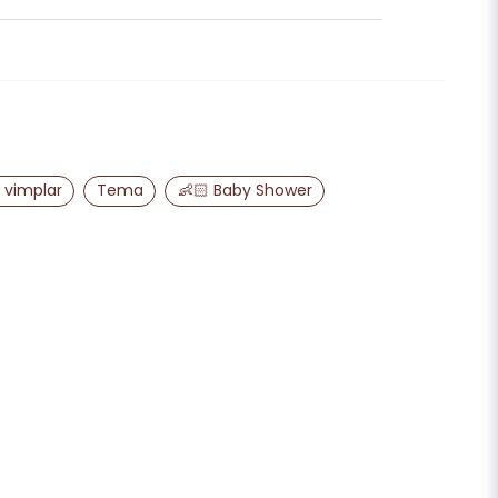
email
Mejladress
 upp och håller bra trots att det
ra min fråga
 vimplar
Tema
👶🏻 Baby Shower
Skicka fråga