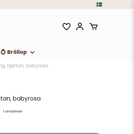
💍 Bröllop
ng, hjärtan, babyrosa
rtan, babyrosa
1 omdömen