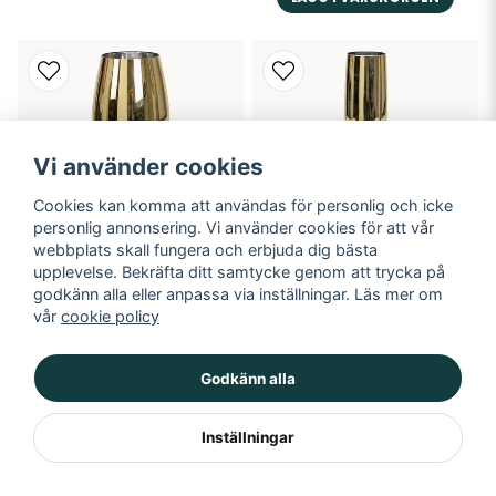
Vi använder cookies
Cookies kan komma att användas för personlig och icke
personlig annonsering. Vi använder cookies för att vår
webbplats skall fungera och erbjuda dig bästa
upplevelse. Bekräfta ditt samtycke genom att trycka på
godkänn alla eller anpassa via inställningar. Läs mer om
Vinglas, guld
Champagneglas, guld
vår
cookie policy
99 kr
99 kr
Godkänn alla
LÄGG I VARUKORGEN
LÄGG I VARUKORGEN
Inställningar
Visar 1-80 av 141 i 🥂