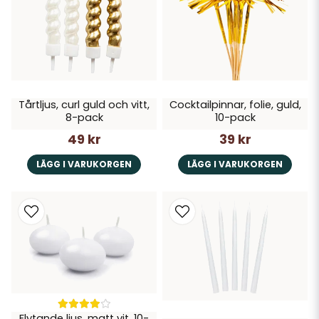
Tårtljus, curl guld och vitt,
Cocktailpinnar, folie, guld,
8-pack
10-pack
49 kr
39 kr
LÄGG I VARUKORGEN
LÄGG I VARUKORGEN
Flytande ljus, matt vit, 10-