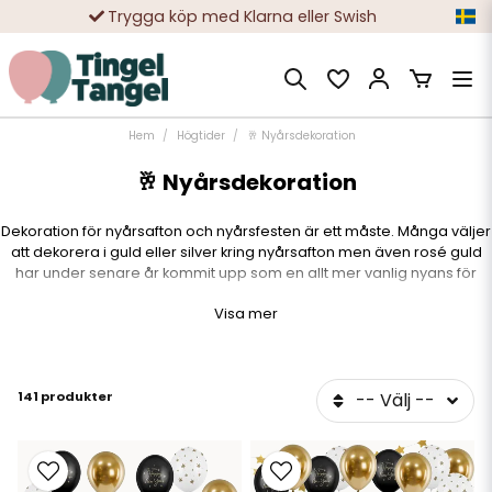
10 000-tals nöjda kunder
Hem
Högtider
🥂 Nyårsdekoration
🥂 Nyårsdekoration
Dekoration för nyårsafton och nyårsfesten är ett måste. Många väljer
att dekorera i guld eller silver kring nyårsafton men även rosé guld
har under senare år kommit upp som en allt mer vanlig nyans för
nyårsdekorationen.
Visa mer
Vi erbjuder ett stort sortiment av dekoration för nyår i form av
ballonger, vimplar, girlanger, helium och engångsdukning i form av
tallrikar, bestick, servetter och engångsglas i olika former.
141 produkter
-- Välj --
Titta gärna in på våra färdig kit där vi har förberett dekorationen i kit
där allt är packat och klart, supersmidigt!
Vill du göra det enkelt så använder du en engångsduk och