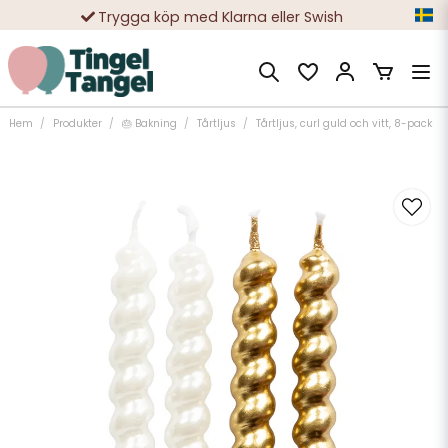
Trygga köp med Klarna eller Swish
10 000-tals nöjda kunder
Hem
Produkter
🎂 Bakning
Tårtljus
Tårtljus, curl guld och vitt, 8-pack