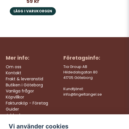
59 kr
LÄGG I VARUKORGEN
Mer info:
Företagsinfo:
Om oss
Tia Group AB
Hildedalsgatan 80
Kontakt
41705 Göteborg
Frakt & leveranstid
Butiken i Göteborg
Kundtjänst:
Vanliga frågor
info@tingeltangel.se
Köpvillkor
Fakturaköp - Företag
Guider
Jobba hos oss
Vi använder cookies
Följ oss:
Vi levererar: