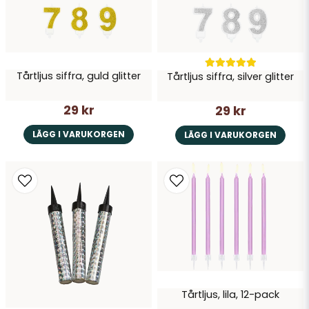
Tårtljus siffra, guld glitter
Tårtljus siffra, silver glitter
Skicka fråga
29 kr
29 kr
LÄGG I VARUKORGEN
LÄGG I VARUKORGEN
Tårtljus, lila, 12-pack