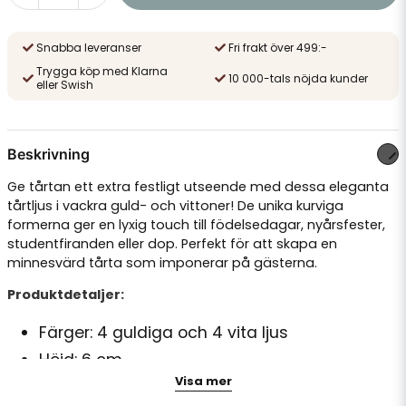
Snabba leveranser
Fri frakt över 499:-
Trygga köp med Klarna
10 000-tals nöjda kunder
eller Swish
Beskrivning
Ge tårtan ett extra festligt utseende med dessa eleganta
tårtljus i vackra guld- och vittoner! De unika kurviga
formerna ger en lyxig touch till födelsedagar, nyårsfester,
studentfiranden eller dop. Perfekt för att skapa en
minnesvärd tårta som imponerar på gästerna.
Produktdetaljer:
Färger: 4 guldiga och 4 vita ljus
Höjd: 6 cm
Visa mer
Antal: 8-pack