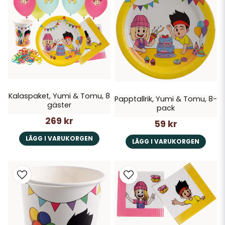
Papptallrikar, muggar och servetter med färgglada motiv
Ballonger, godispåsar och glassbägare som lyfter festen
Praktiska tillbehör i barnvänliga material och storlekar
Ett helhetskoncept som gör det enkelt att duka upp till drömkalas
Skapa minnen, inspirera till lek och fira med stil – med Yumi & Tomu
blir varje kalas ett äventyr!
Kalaspaket, Yumi & Tomu, 8
Papptallrik, Yumi & Tomu, 8-
gäster
pack
269 kr
59 kr
LÄGG I VARUKORGEN
LÄGG I VARUKORGEN