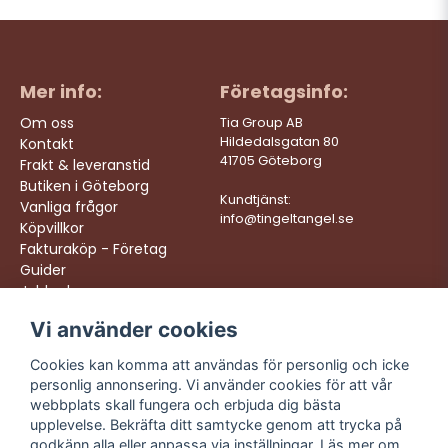
Mer info:
Företagsinfo:
Om oss
Tia Group AB
Hildedalsgatan 80
Kontakt
41705 Göteborg
Frakt & leveranstid
Butiken i Göteborg
Kundtjänst:
Vanliga frågor
info@tingeltangel.se
Köpvillkor
Fakturaköp - Företag
Guider
Jobba hos oss
Vi använder cookies
Följ oss:
Vi levererar:
Instagram
Snabba leveranser
Cookies kan komma att användas för personlig och icke
Trygga köp
personlig annonsering. Vi använder cookies för att vår
Facebook
Fri frakt över 499:-
webbplats skall fungera och erbjuda dig bästa
TikTok
upplevelse. Bekräfta ditt samtycke genom att trycka på
Trevlig kundtjänst
godkänn alla eller anpassa via inställningar. Läs mer om
YouTube