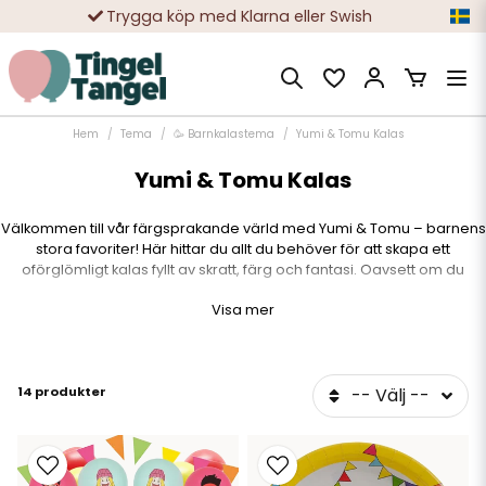
Trygga köp med Klarna eller Swish
10 000-tals nöjda kunder
Hem
Tema
🥳 Barnkalastema
Yumi & Tomu Kalas
Yumi & Tomu Kalas
Välkommen till vår färgsprakande värld med Yumi & Tomu – barnens
stora favoriter! Här hittar du allt du behöver för att skapa ett
oförglömligt kalas fyllt av skratt, färg och fantasi. Oavsett om du
planerar ett födelsedagsfirande, ett temakalas eller en överraskning
Visa mer
för en liten Yumi & Tomu-fan, så har du kommit helt rätt.
Med lekfull design, glada färger och barnens älsklingsfigurer blir
festen både enklare att planera och roligare att uppleva. Alla
14 produkter
-- Välj --
produkter är framtagna för att matcha varandra – så du kan skapa
ett enhetligt och inbjudande kalastema från början till slut.
🎂
I vårt Yumi & Tomu-sortiment hittar du bland annat: