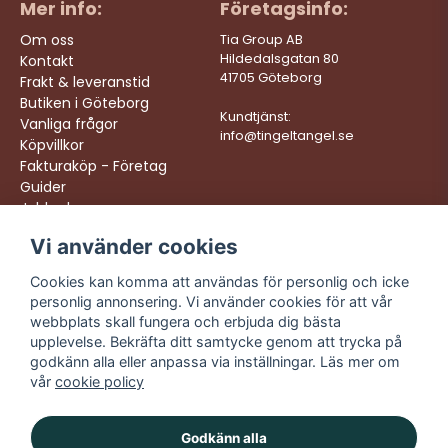
Mer info:
Företagsinfo:
Om oss
Tia Group AB
Hildedalsgatan 80
Kontakt
41705 Göteborg
Frakt & leveranstid
Butiken i Göteborg
Kundtjänst:
Vanliga frågor
info@tingeltangel.se
Köpvillkor
Fakturaköp - Företag
Guider
Jobba hos oss
Vi använder cookies
Följ oss:
Vi levererar:
Instagram
Snabba leveranser
Cookies kan komma att användas för personlig och icke
Trygga köp
personlig annonsering. Vi använder cookies för att vår
Facebook
Fri frakt över 499:-
webbplats skall fungera och erbjuda dig bästa
TikTok
upplevelse. Bekräfta ditt samtycke genom att trycka på
Trevlig kundtjänst
godkänn alla eller anpassa via inställningar. Läs mer om
YouTube
vår
cookie policy
Godkänn alla