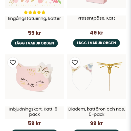
Presentpåse, Katt
Engångstatuering, katter
49 kr
59 kr
LÄGG I VARUKORGEN
LÄGG I VARUKORGEN
Inbjudningskort, Katt, 6-
Diadem, kattöron och nos,
pack
5-pack
59 kr
99 kr