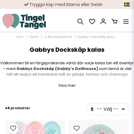
Trygga köp med Klarna eller Swish
10 000-tals nöjda kunder
Hem
Tema
🥳 Barnkalastema
Gabbys Dockskåp kalas
Gabbys Dockskåp kalas
Välkommen till en färgsprakande värld där varje kalas blir ett äventyr
– med
Gabbys Dockskåp (Gabby’s Dollhouse)
som tema är det
lätt att skapa ett barnkalas fullt av glädje, fantasi och charmiga
kattvänner! Här hittar du allt du behöver för att förvandla hemmet till
Visa mer
Gabbys magiska dockskåp – från färgglada tallrikar och ballonger till
kalashattar, godispåsar och dekorationer med Gabby, Pandy Paws
och resten av gänget.
48 produkter
-- Välj --
Perfekt för små fans av Netflix-favoriten som älskar pyssel,
överraskningar och magiska minivärldar!
Allt du behöver för ett lyckat Gabbys Dockskåp-
kalas: