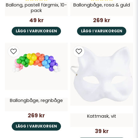
Ballong, pastell färgmix, 10-
Ballongbåge, rosa & guld
pack
49 kr
269 kr
LÄGG I VARUKORGEN
LÄGG I VARUKORGEN
Ballongbåge, regnbåge
269 kr
Kattmask, vit
LÄGG I VARUKORGEN
39 kr