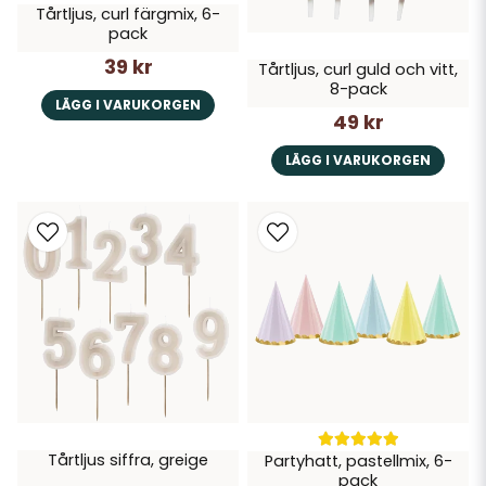
Tårtljus, curl färgmix, 6-
pack
39 kr
Tårtljus, curl guld och vitt,
8-pack
LÄGG I VARUKORGEN
49 kr
LÄGG I VARUKORGEN
Tårtljus siffra, greige
Partyhatt, pastellmix, 6-
pack