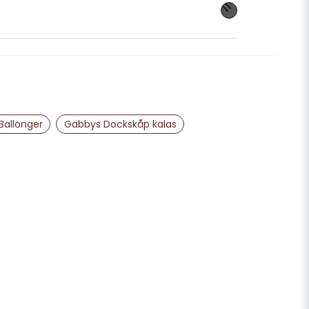
nna produkten...
email
Mejladress
Ballonger
Gabbys Dockskåp kalas
ra min fråga