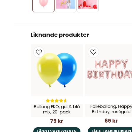
Liknande produkter
Folieballong, Happ
Ballong EKO, gul & blå
Birthday, roséguld
mix, 20-pack
69 kr
79 kr
LÄGG I VARUKORGEN
LÄGG I VARUKORGEN