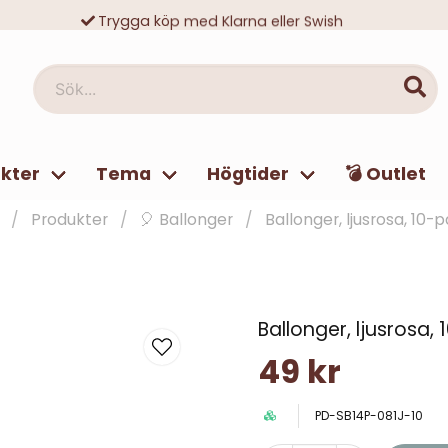
Trygga köp med Klarna eller Swish
10 000-tals nöjda kunder
Sök...
kter
Tema
Högtider
💣 Outlet
Produkter
🎈 Ballonger
Ballonger, ljusrosa, 10-
Ballonger, ljusrosa,
49 kr
PD-SB14P-081J-10