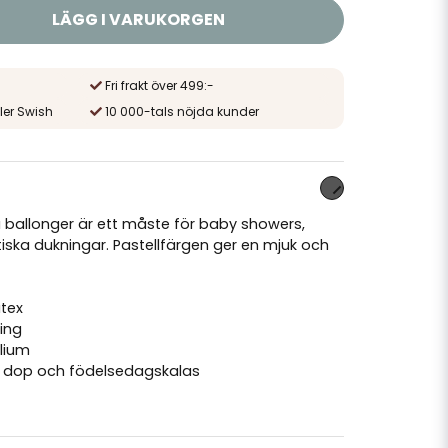
LÄGG I VARUKORGEN
Fri frakt över 499:-
ler Swish
10 000-tals nöjda kunder
 ballonger är ett måste för baby showers,
iska dukningar. Pastellfärgen ger en mjuk och
atex
ning
lium
, dop och födelsedagskalas