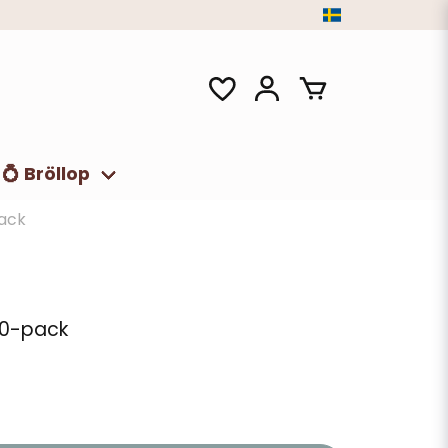
💍 Bröllop
pack
 10-pack