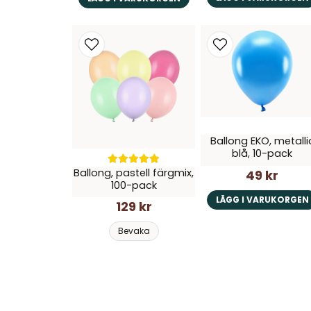
Ballong EKO, metalli
blå, 10-pack
Ballong, pastell färgmix,
49 kr
100-pack
LÄGG I VARUKORGEN
129 kr
Bevaka