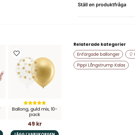
Ställ en produktfråga
question
Fråga oss något om de
Relaterade kategorier
name
Namn
Enfärgade ballonger
🎈 
Pippi Långstrump Kalas
Ja, ni får publice
y
Ballong, guld mix, 10-
pack
49 kr
LÄGG I VARUKORGEN