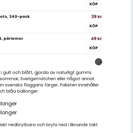
KÖP
39 kr
Dots, 240-pack
KÖP
49 kr
t, pärlemor
KÖP
 i gult och blått, gjorda av naturligt gummi.
idsommar, Sverigematchen eller något annat
 svenska flaggans färger. Paketen innehåller
ch blåa ballonger.
llonger
llonger
iskt nedbrytbara och bryts ned i liknande takt
gul och blå. Heja Sverige!