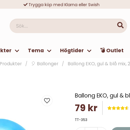
Trygga köp med Klarna eller Swish
10 000-tals nöjda kunder
Sök...
kter
Tema
Högtider
💣 Outlet
Produkter
🎈 Ballonger
Ballong EKO, gul & blå mix,
Ballong EKO, gul & b
79 kr
TT-353