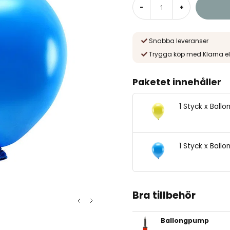
-
+
Snabba leveranser
Trygga köp med Klarna el
Paketet innehåller
1 Styck x Ballo
1 Styck x Ballo
Bra tillbehör
Ballongpump