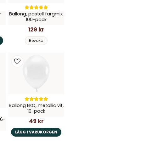
uppblåsta lääääänge. Bra
-
Ballong, pastell färgmix,
Anonym
100-pack
för 1 år sedan
129 kr
Helena
Bevaka
för 1 år sedan
Anonym
för 1 år sedan
Fint med lite metallicglan
Nathalie
för 1 år sedan
Sara
Ballong EKO, metallic vit,
för 2 år sedan
10-pack
Bra, lagom stora ballonge
 6-
49 kr
Anna
för 3 år sedan
LÄGG I VARUKORGEN
Bra saker som levererade