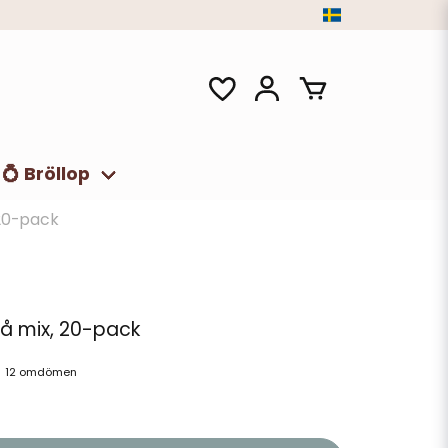
💍 Bröllop
 20-pack
lå mix, 20-pack
12 omdömen