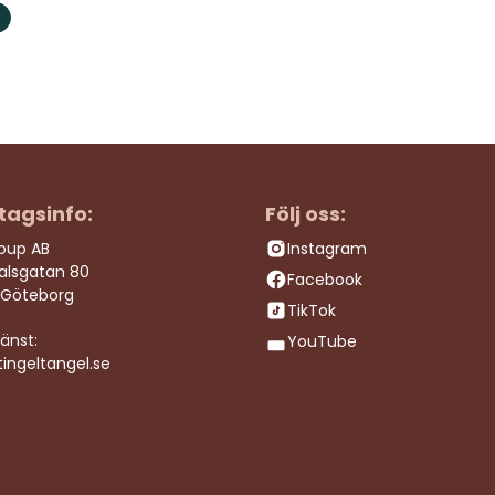
tagsinfo:
Följ oss:
roup AB
Instagram
dalsgatan 80
Facebook
 Göteborg
TikTok
änst:
YouTube
ingeltangel.se