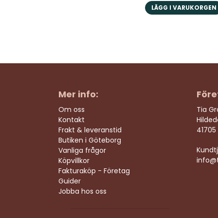
LÄGG I VARUKORGEN
Mer info:
Före
Om oss
Tia G
Kontakt
Hilde
Frakt & leveranstid
41705
Butiken i Göteborg
Kundtj
Vanliga frågor
info@t
Köpvillkor
Fakturaköp - Företag
Guider
Jobba hos oss