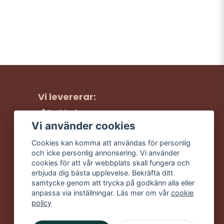
Vi levererar:
Snabba leveranser
Trygga köp
Vi använder cookies
Fri frakt över 499:-
Cookies kan komma att användas för personlig
Trevlig kundtjänst
och icke personlig annonsering. Vi använder
cookies för att vår webbplats skall fungera och
erbjuda dig bästa upplevelse. Bekräfta ditt
samtycke genom att trycka på godkänn alla eller
anpassa via inställningar. Läs mer om vår
cookie
policy