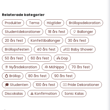
för 3 år sedan
name
Namn
Superfina ballonger och snabb leverans!
Relaterade kategorier
Alexandra Å
för 3 år sedan
Produkter
Tema
Högtider
Bröllopsdekoration
email
Mejladress
Snabb leverans och bra förpackat! Tack!!!
Studentdekorationer
18 års fest
🎈 Ballonger
20 års fest
Konfettiballonger
30 års fest
Ja, ni får publicera min fråga
Bröllopsfesten
40 års fest
👶🏻 Baby Shower
50 års fest
60 års fest
👼 Dop
🥂 Nyårsdekoration
👰 Möhippa
70 års fest
💍 Bröllop
80 års fest
90 års fest
🎓 Studenten
100 års fest
🏳️‍🌈 Pride Dekorationer
Discokalas
⛪ Konfirmation
Sonic Kalas
Skicka fråga