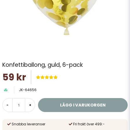
Konfettiballong, guld, 6-pack
59 kr
JK-64656
LÄGG I VARUKORGEN
-
+
Snabba leveranser
Fri frakt över 499:-