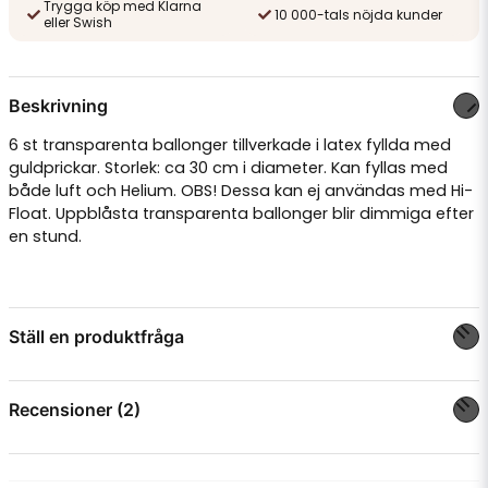
Trygga köp med Klarna
10 000-tals nöjda kunder
eller Swish
Beskrivning
6 st transparenta ballonger tillverkade i latex fyllda med
guldprickar. Storlek: ca 30 cm i diameter. Kan fyllas med
både luft och Helium. OBS! Dessa kan ej användas med Hi-
Float.
Uppblåsta transparenta ballonger blir dimmiga efter
en stund.
Ställ en produktfråga
question
Fråga oss något om denna produkten...
Recensioner (2)
Maria J