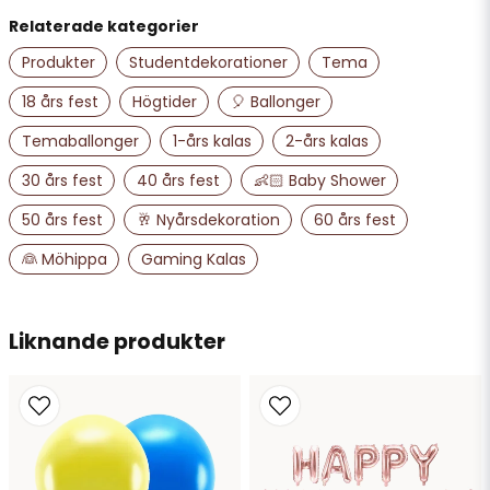
Relaterade kategorier
name
Namn
Produkter
Studentdekorationer
Tema
18 års fest
Högtider
🎈 Ballonger
email
Temaballonger
1-års kalas
2-års kalas
Mejladress
30 års fest
40 års fest
👶🏻 Baby Shower
50 års fest
🥂 Nyårsdekoration
60 års fest
Ja, ni får publicera min fråga
👰 Möhippa
Gaming Kalas
Liknande produkter
Skicka fråga