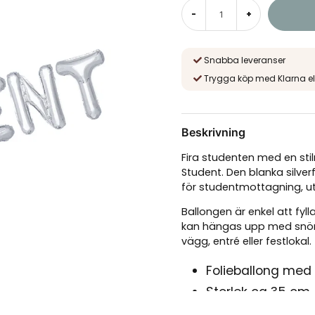
-
+
Snabba leveranser
Trygga köp med Klarna el
Beskrivning
Fira studenten med en stilr
Student. Den blanka silver
för studentmottagning, ut
Ballongen är enkel att fy
kan hängas upp med snöre
vägg, entré eller festlokal.
Folieballong med
Storlek ca 35 cm
Elegant silverfär