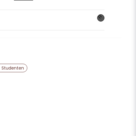
 med luft, EJ HELIUM!
enkel upphängning
för smidig uppblåsning
ntmottagning, utspring och studentfest
nna produkten...
onger, konfetti och andra
tt komplett firande.
email
Mejladress
 Studenten
ra min fråga