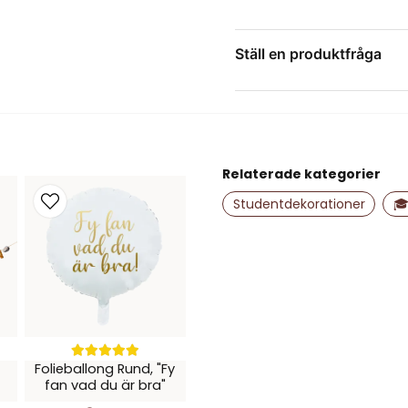
Kan endast fyllas
Snöre ingår för 
Ställ en produktfråga
Sugrör medföljer 
question
Passar till stude
Fråga oss något om de
Kombinera gärna med ball
studentdekorationer för e
Relaterade kategorier
name
Namn
Studentdekorationer
🎓
Ja, ni får publice
Folieballong Rund, "Fy
fan vad du är bra"