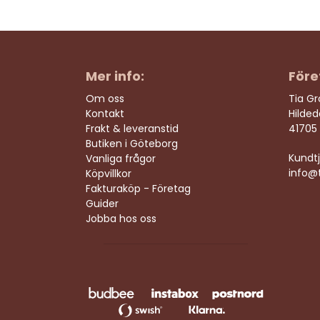
Mer info:
Före
Om oss
Tia G
Kontakt
Hilde
Frakt & leveranstid
41705
Butiken i Göteborg
Kundtj
Vanliga frågor
info@t
Köpvillkor
Fakturaköp - Företag
Guider
Jobba hos oss