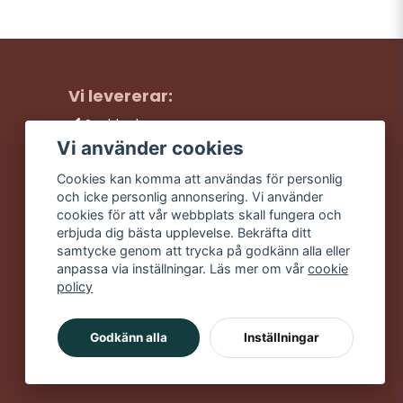
Vi levererar:
Snabba leveranser
Trygga köp
Vi använder cookies
Fri frakt över 499:-
Cookies kan komma att användas för personlig
Trevlig kundtjänst
och icke personlig annonsering. Vi använder
cookies för att vår webbplats skall fungera och
erbjuda dig bästa upplevelse. Bekräfta ditt
samtycke genom att trycka på godkänn alla eller
anpassa via inställningar. Läs mer om vår
cookie
policy
Godkänn alla
Inställningar