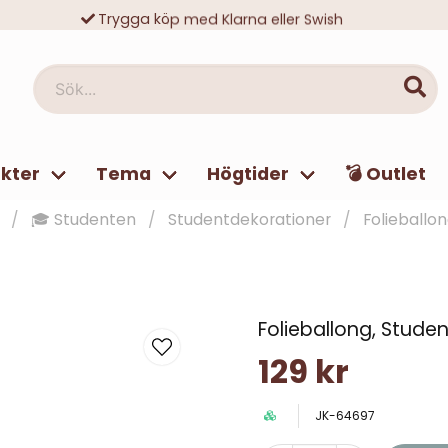
Trygga köp med Klarna eller Swish
10 000-tals nöjda kunder
Sök...
kter
Tema
Högtider
💣 Outlet
🎓 Studenten
Studentdekorationer
Folieballon
Folieballong, Student
129 kr
JK-64697