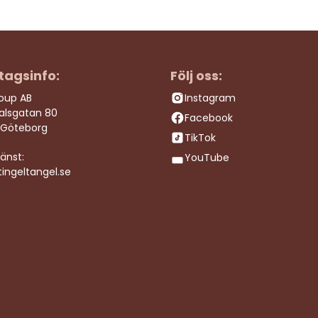
tagsinfo:
Följ oss:
roup AB
Instagram
dalsgatan 80
Facebook
 Göteborg
TikTok
änst:
YouTube
ingeltangel.se