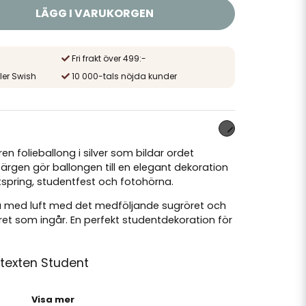
LÄGG I VARUKORGEN
Fri frakt över 499:-
ler Swish
10 000-tals nöjda kunder
en folieballong i silver som bildar ordet
färgen gör ballongen till en elegant dekoration
spring, studentfest och fotohörna.
lla med luft med det medföljande sugröret och
t som ingår. En perfekt studentdekoration för
 texten Student
Visa mer
g som passar studentfirande och fest