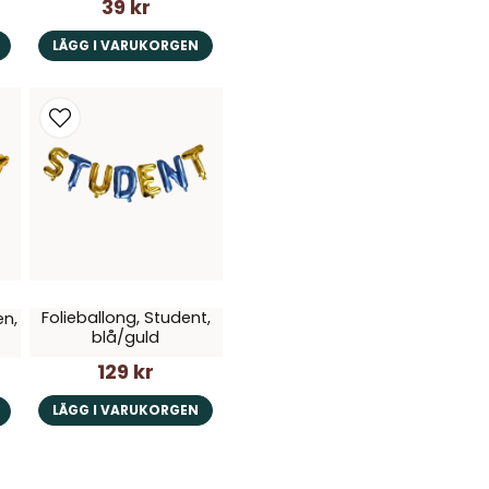
39 kr
LÄGG I VARUKORGEN
Folieballong, Student,
en,
blå/guld
129 kr
LÄGG I VARUKORGEN