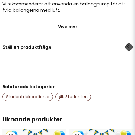
Vi rekommenderar att använda en ballongpump för att
fylla ballongerna med luft.
OBS: Bokstäverna svävar inte med helium.
Visa mer
Film som visar hur du fyller bokstavsballonger med luft:
Ställ en produktfråga
question
Fråga oss något om denna produkten...
Relaterade kategorier
name
Namn
Studentdekorationer
🎓 Studenten
email
Liknande produkter
Mejladress